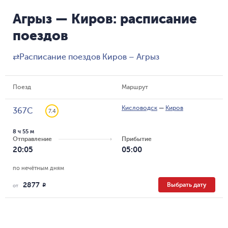
Агрыз — Киров: расписание
поездов
⇄
Расписание поездов Киров – Агрыз
Поезд
Маршрут
Кисловодск
—
Киров
367С
7.4
8 ч 55 м
Отправление
Прибытие
20:05
05:00
по нечётным дням
2877
Выбрать дату
R
от