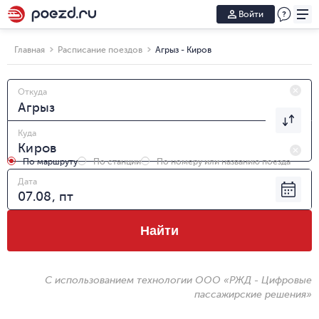
Войти
Главная
Расписание поездов
Агрыз - Киров
Откуда
Куда
По маршруту
По станции
По номеру или названию поезда
Дата
Найти
С использованием технологии ООО «РЖД - Цифровые
пассажирские решения»