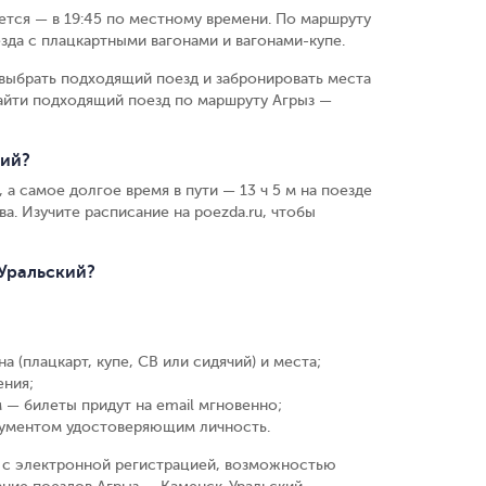
ается — в 19:45 по местному времени.
По маршруту
зда с плацкартными вагонами и вагонами-купе.
выбрать подходящий поезд и забронировать места
айти подходящий поезд по маршруту Агрыз —
кий?
 а самое долгое время в пути — 13 ч 5 м на поезде
ва. Изучите расписание на poezda.ru, чтобы
-Уральский?
а (плацкарт, купе, СВ или сидячий) и места
;
ения
;
 — билеты придут на email мгновенно
;
кументом удостоверяющим личность
.
у, с электронной регистрацией, возможностью