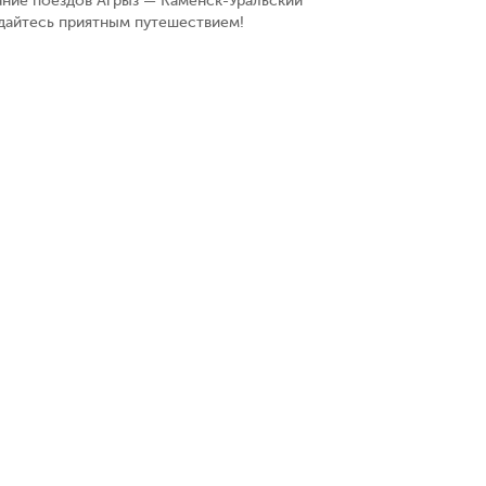
ание поездов Агрыз — Каменск-Уральский
ждайтесь приятным путешествием!