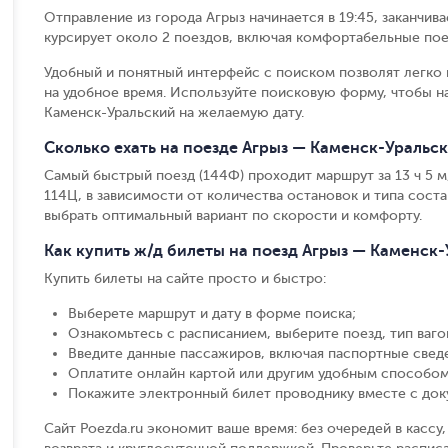
Отправление из города Агрыз начинается в 19:45, заканчив
курсирует около 2 поездов, включая комфортабельные пое
Удобный и понятный интерфейс с поиском позволят легко 
на удобное время. Используйте поисковую форму, чтобы н
Каменск-Уральский на желаемую дату.
Сколько ехать на поезде Агрыз — Каменск-Уральс
Самый быстрый поезд (144Ф) проходит маршрут за 13 ч 5 м,
114Ц, в зависимости от количества остановок и типа соста
выбрать оптимальный вариант по скорости и комфорту.
Как купить ж/д билеты на поезд Агрыз — Каменск
Купить билеты на сайте просто и быстро
:
Выберете маршрут и дату в форме поиска
;
Ознакомьтесь с расписанием, выберите поезд, тип вагон
Введите данные пассажиров, включая паспортные свед
Оплатите онлайн картой или другим удобным способом
Покажите электронный билет проводнику вместе с до
Сайт Poezda.ru экономит ваше время: без очередей в касс