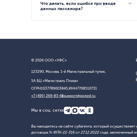
Что делать, если ошибся при вводе
данных пассажира?
© 2026 ООО «УФС»
123290, Москва, 1-й Магистральный тупик,
5А БЦ «Магистраль Плаза»
ОГРН
1037789003845;
ИНН
7708510731
+7 (495) 269-83-65
support@poezd.ru
Мы в соц. сетях
Вы находитесь на сайте субагента, который осуществляе
договора № ФПК-22-316 от 27.12.2022 года, заключенны