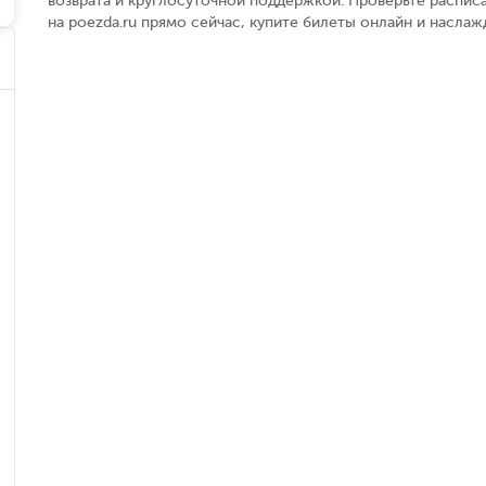
возврата и круглосуточной поддержкой. Проверьте распис
на poezda.ru прямо сейчас, купите билеты онлайн и насла