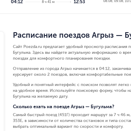
08.08, 09.08, 10.
04:12
12:53
8 ч 41 м
Расписание поездов Агрыз — Б
Сайт Poezda.ru предлагает удобный просмотр расписания п
Бугульма. Здесь вы найдете актуальную информацию о вре
поездах для комфортного планирования поездки.
Отправление из города Агрыз начинается в 04:12, заканчив
курсирует около 2 поездов, включая комфортабельные пое
Удобный и понятный интерфейс с поиском позволят легко 
на удобное время. Используйте поисковую форму, чтобы н
Бугульма на желаемую дату.
Сколько ехать на поезде Агрыз — Бугульма?
Самый быстрый поезд (451Г) проходит маршрут за 7 ч 46 м,
353Е, в зависимости от количества остановок и типа состав
выбрать оптимальный вариант по скорости и комфорту.