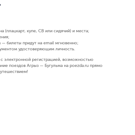
?
а (плацкарт, купе, СВ или сидячий) и места
;
ения
;
 — билеты придут на email мгновенно
;
кументом удостоверяющим личность
.
у, с электронной регистрацией, возможностью
ние поездов Агрыз — Бугульма на poezda.ru прямо
путешествием!