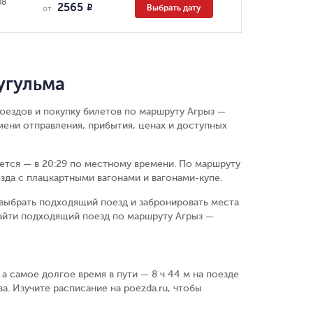
08
2565
Выбрать дату
R
от
угульма
оездов и покупку билетов по маршруту Агрыз —
мени отправления, прибытия, ценах и доступных
ается — в 20:29 по местному времени.
По маршруту
зда с плацкартными вагонами и вагонами-купе.
выбрать подходящий поезд и забронировать места
айти подходящий поезд по маршруту Агрыз —
 а самое долгое время в пути — 8 ч 44 м на поезде
а. Изучите расписание на poezda.ru, чтобы