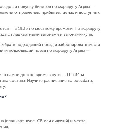
оездов и покупку билетов по маршруту Агрыз —
ремени отправления, прибытия, ценах и доступных
ается — в 19:35 по местному времени.
По маршруту
зда с плацкартными вагонами и вагонами-купе.
выбрать подходящий поезд и забронировать места
айти подходящий поезд по маршруту Агрыз —
, а самое долгое время в пути — 11 ч 34 м
ипа состава. Изучите расписание на poezda.ru,
ту.
ич?
а (плацкарт, купе, СВ или сидячий) и места
;
ения
;