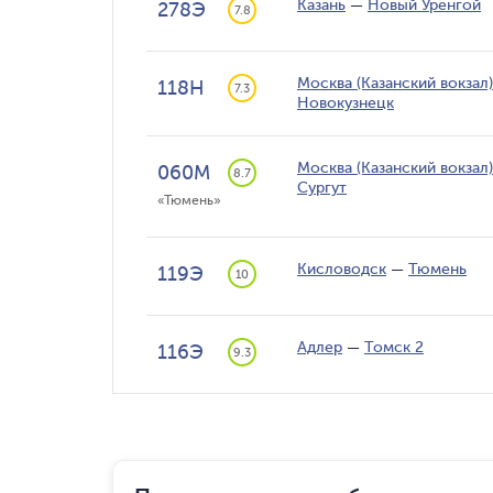
Казань
—
Новый Уренгой
278Э
7.8
Москва (Казанский вокзал)
118Н
7.3
Новокузнецк
Москва (Казанский вокзал)
060М
8.7
Сургут
«Тюмень»
Кисловодск
—
Тюмень
119Э
10
Адлер
—
Томск 2
116Э
9.3