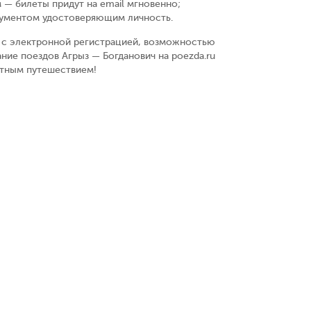
 — билеты придут на email мгновенно
;
кументом удостоверяющим личность
.
у, с электронной регистрацией, возможностью
ние поездов Агрыз — Богданович на poezda.ru
ятным путешествием!