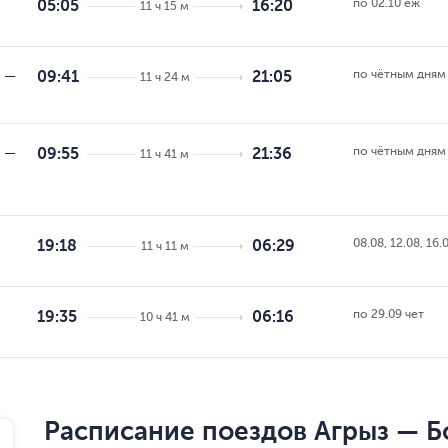
по 02.10 еж
05:05
16:20
11 ч 15 м
по чётным дням
—
09:41
21:05
11 ч 24 м
по чётным дням
—
09:55
21:36
11 ч 41 м
08.08, 12.08, 16.
19:18
06:29
11 ч 11 м
по 29.09 чет
19:35
06:16
10 ч 41 м
Расписание поездов Агрыз — Б