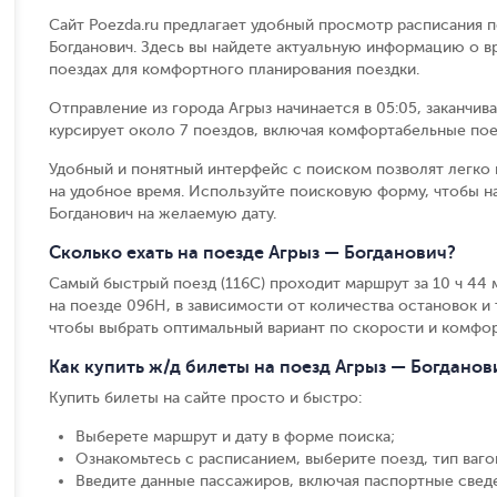
Сайт Poezda.ru предлагает удобный просмотр расписания п
Богданович. Здесь вы найдете актуальную информацию о в
поездах для комфортного планирования поездки.
Отправление из города Агрыз начинается в 05:05, заканчив
курсирует около 7 поездов, включая комфортабельные пое
Удобный и понятный интерфейс с поиском позволят легко 
на удобное время. Используйте поисковую форму, чтобы н
Богданович на желаемую дату.
Сколько ехать на поезде Агрыз — Богданович?
Самый быстрый поезд (116С) проходит маршрут за 10 ч 44 м
на поезде 096Н, в зависимости от количества остановок и т
чтобы выбрать оптимальный вариант по скорости и комфор
Как купить ж/д билеты на поезд Агрыз — Богданов
Купить билеты на сайте просто и быстро
:
Выберете маршрут и дату в форме поиска
;
Ознакомьтесь с расписанием, выберите поезд, тип вагон
Введите данные пассажиров, включая паспортные свед