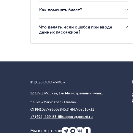
Как поменять билет?
Что делать, если ошибся при вводе
данных пассажира?
© 2026 ООО «УФС»
123290, Москва, 1-й Магистральный тупик,
5А БЦ «Магистраль Плаза»
ОГРН
1037789003845;
ИНН
7708510731
+7 (495) 269-83-65
support@poezd.ru
Мы в соц. сетях