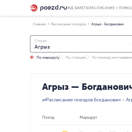
ЖД БИЛЕТЫ
РАСПИСАНИЕ
ПОМО
Главная
Расписание поездов
Агрыз - Богданович
Откуда
По маршруту
По станции
По номеру или назван
Агрыз — Богданович
⇄
Расписание поездов Богданович – Аг
Поезд
Маршрут