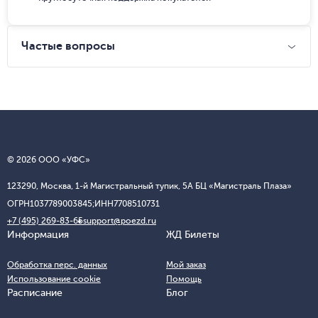
Частые вопросы
© 2026 ООО «УФС»
123290, Москва, 1-й Магистральный тупик, 5А БЦ «Магистраль Плаза»
ОГРН
1037789003845;
ИНН
7708510731
+7 (495) 269-83-65
support@poezd.ru
Информация
ЖД Билеты
Обработка перс. данных
Мой заказ
Использование cookie
Помощь
Расписание
Блог