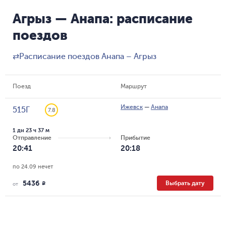
Агрыз — Анапа: расписание
поездов
⇄
Расписание поездов Анапа – Агрыз
Поезд
Маршрут
Ижевск
—
Анапа
515Г
7.8
1 дн 23 ч 37 м
Отправление
Прибытие
20:41
20:18
по 24.09 нечет
5436
Выбрать дату
R
от