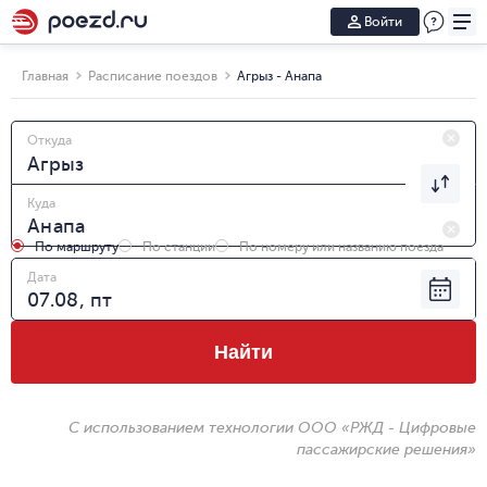
Войти
Главная
Расписание поездов
Агрыз - Анапа
Откуда
Куда
По маршруту
По станции
По номеру или названию поезда
Дата
Найти
С использованием технологии ООО «РЖД - Цифровые
пассажирские решения»