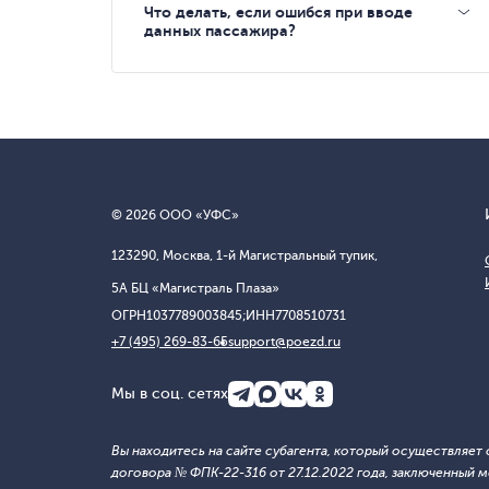
Что делать, если ошибся при вводе
данных пассажира?
© 2026 ООО «УФС»
123290, Москва, 1-й Магистральный тупик,
5А БЦ «Магистраль Плаза»
ОГРН
1037789003845;
ИНН
7708510731
+7 (495) 269-83-65
support@poezd.ru
Мы в соц. сетях
Вы находитесь на сайте субагента, который осуществляе
договора № ФПК-22-316 от 27.12.2022 года, заключенны