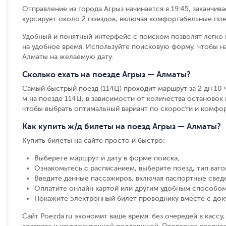
Отправление из города Агрыз начинается в 19:45, заканчив
курсирует около 2 поездов, включая комфортабельные пое
Удобный и понятный интерфейс с поиском позволят легко 
на удобное время. Используйте поисковую форму, чтобы н
Алматы на желаемую дату.
Сколько ехать на поезде Агрыз — Алматы?
Самый быстрый поезд (114Ц) проходит маршрут за 2 дн 10 ч 
м на поезде 114Ц, в зависимости от количества остановок и
чтобы выбрать оптимальный вариант по скорости и комфор
Как купить ж/д билеты на поезд Агрыз — Алматы?
Купить билеты на сайте просто и быстро
:
Выберете маршрут и дату в форме поиска
;
Ознакомьтесь с расписанием, выберите поезд, тип вагон
Введите данные пассажиров, включая паспортные свед
Оплатите онлайн картой или другим удобным способом
Покажите электронный билет проводнику вместе с до
Сайт Poezda.ru экономит ваше время: без очередей в касс