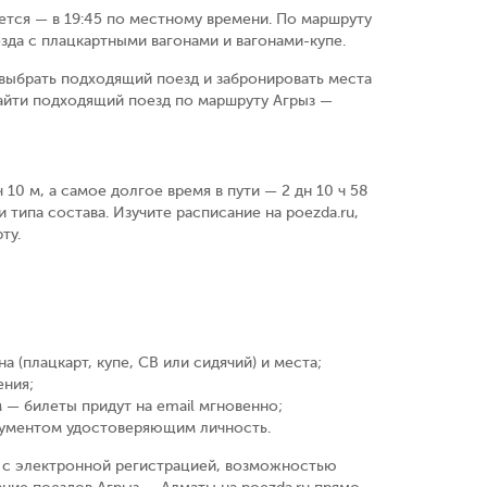
ается — в 19:45 по местному времени.
По маршруту
зда с плацкартными вагонами и вагонами-купе.
выбрать подходящий поезд и забронировать места
айти подходящий поезд по маршруту Агрыз —
10 м, а самое долгое время в пути — 2 дн 10 ч 58
 типа состава. Изучите расписание на poezda.ru,
ту.
а (плацкарт, купе, СВ или сидячий) и места
;
ения
;
 — билеты придут на email мгновенно
;
кументом удостоверяющим личность
.
у, с электронной регистрацией, возможностью