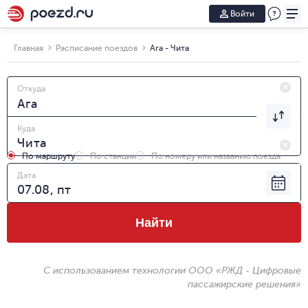
Войти
Главная
Расписание поездов
Ага - Чита
Откуда
Куда
По маршруту
По станции
По номеру или названию поезда
Дата
Найти
С использованием технологии ООО «РЖД - Цифровые
пассажирские решения»