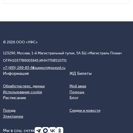
© 2026 ООО «УФС»
123290, Москва, 1-й Магистральный тупик, 5А БЦ «Магистраль Плаза»
ОГРН
1037789003845;
ИНН
7708510731
+7 (495) 269-83-65
support@poezd.ru
Информация
ЖД Билеты
Обработка перс. данных
Мой заказ
Использование cookie
Помощь
Расписание
Блог
Поезда
Скидки и новости
Электрички
Мы в соц. сетях