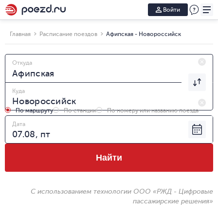
Войти
Главная
Расписание поездов
Афипская - Новороссийск
Откуда
Куда
По маршруту
По станции
По номеру или названию поезда
Дата
Найти
С использованием технологии ООО «РЖД - Цифровые
пассажирские решения»