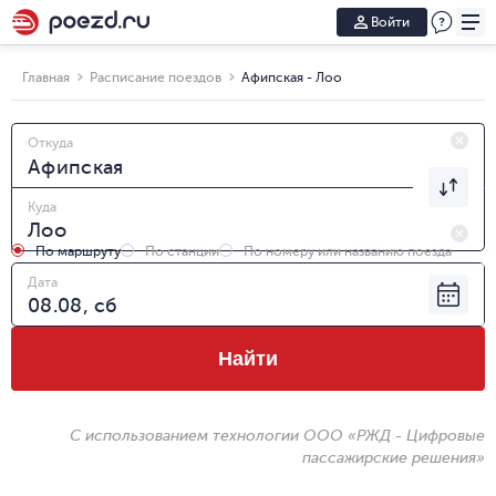
Войти
Главная
Расписание поездов
Афипская - Лоо
Откуда
Куда
По маршруту
По станции
По номеру или названию поезда
Дата
Найти
С использованием технологии ООО «РЖД - Цифровые
пассажирские решения»