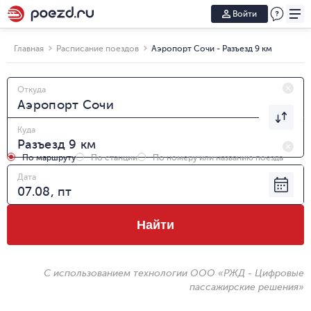
Войти
Главная
Расписание поездов
Аэропорт Сочи - Разъезд 9 км
Откуда
Куда
По маршруту
По станции
По номеру или названию поезда
Дата
Найти
С использованием технологии ООО «РЖД - Цифровые
пассажирские решения»