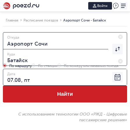
Войти
Главная
Расписание поездов
Аэропорт Сочи - Батайск
Откуда
Куда
По маршруту
По станции
По номеру или названию поезда
Дата
Найти
С использованием технологии ООО «РЖД - Цифровые
пассажирские решения»