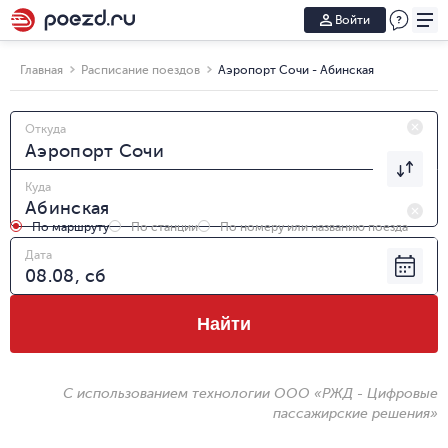
Войти
Главная
Расписание поездов
Аэропорт Сочи - Абинская
Откуда
Куда
По маршруту
По станции
По номеру или названию поезда
Дата
Найти
С использованием технологии ООО «РЖД - Цифровые
пассажирские решения»