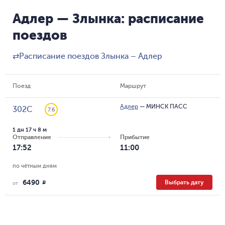
Адлер — Злынка: расписание
поездов
⇄
Расписание поездов Злынка – Адлер
Поезд
Маршрут
Адлер
—
МИНСК ПАСС
302С
7.6
1 дн 17 ч 8 м
Отправление
Прибытие
17:52
11:00
по чётным дням
6490
Выбрать дату
R
от