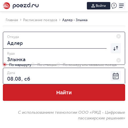
Войти
Главная
Расписание поездов
Адлер - Злынка
Откуда
Куда
По маршруту
По станции
По номеру или названию поезда
Дата
Найти
С использованием технологии ООО «РЖД - Цифровые
пассажирские решения»