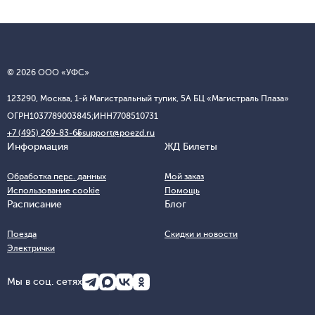
© 2026 ООО «УФС»
123290, Москва, 1-й Магистральный тупик, 5А БЦ «Магистраль Плаза»
ОГРН
1037789003845;
ИНН
7708510731
+7 (495) 269-83-65
support@poezd.ru
Информация
ЖД Билеты
Обработка перс. данных
Мой заказ
Использование cookie
Помощь
Расписание
Блог
Поезда
Скидки и новости
Электрички
Мы в соц. сетях