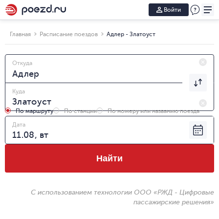
Войти
Главная
Расписание поездов
Адлер - Златоуст
Откуда
Куда
По маршруту
По станции
По номеру или названию поезда
Дата
Найти
С использованием технологии ООО «РЖД - Цифровые
пассажирские решения»