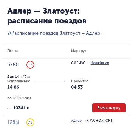
Адлер — Златоуст:
расписание поездов
⇄
Расписание поездов Златоуст – Адлер
Поезд
Маршрут
СИРИУС
—
Челябинск
578С
1.8
2 дн 14 ч 47 м
Отправление
Прибытие
14:06
04:53
по 28.09 нечет
10341
Выбрать дату
R
от
Адлер
—
КРАСНОЯРСК П
128Ы
7.6