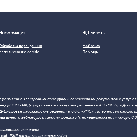
Информация
ЖД Билеты
Обработка перс. данных
Мой заказ
Использование cookie
Помощь
т оформление электронных проездных и перевозочных документов и услуг о
й между ООО «РЖД-Цифровые пассажирские решения» и АО «ФПК», и Договор
ЖД-Цифровые пассажирские решения» и ООО «УФС». По вопросам рассмотре
 данного веб-ресурса: support@poezd.ru (с понедельника по пятницу с 8:00
ссажирские решения»
сайт РЖД находится по адресу rzd.ru