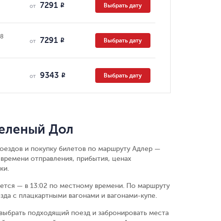
7291
Выбрать дату
R
от
08
7291
Выбрать дату
R
от
9343
Выбрать дату
R
от
Зеленый Дол
поездов и покупку билетов по маршруту Адлер —
времени отправления, прибытия, ценах
ки.
ается — в 13:02 по местному времени.
По маршруту
зда с плацкартными вагонами и вагонами-купе.
выбрать подходящий поезд и забронировать места