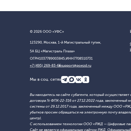
© 2026 ООО «УФС»
123290, Москва, 1-й Магистральный тупик,
5А БЦ «Магистраль Плаза»
ОГРН
1037789003845;
ИНН
7708510731
+7 (495) 269-83-65
support@poezd.ru
Мы в соц. сетях
Вы находитесь на сайте субагента, который осуществляе
договора № ФПК-22-316 от 27.12.2022 года, заключенны
системы от 29.12.2017 года, заключенный между ООО «Р
убытков просим обращаться на электронную почту владельца
центр).
С использованием технологии ООО «РЖД — Цифровые па
Сайт не является официальным сайтом РЖД. Официальный 