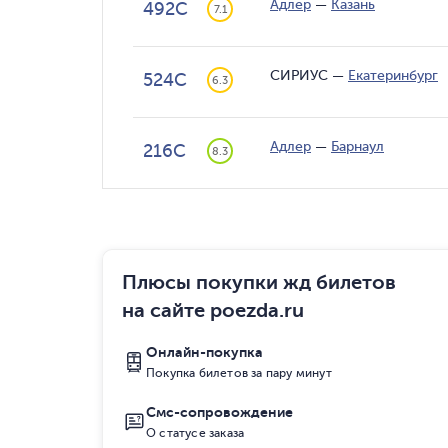
Адлер
—
Казань
492С
7.1
СИРИУС
—
Екатеринбург
524С
6.3
Адлер
—
Барнаул
216С
8.3
Плюсы покупки жд билетов
на сайте poezda.ru
Онлайн-покупка
Покупка билетов за пару минут
Смс-сопровождение
О статусе заказа