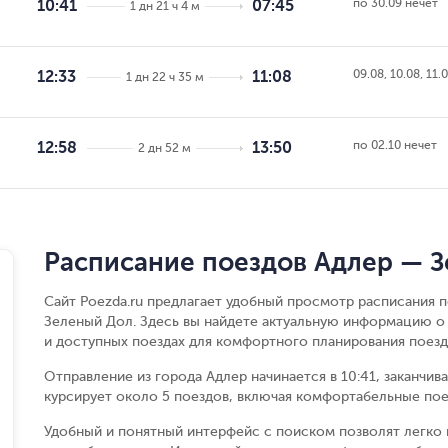
по 30.09 нечет
10:41
07:45
1 дн 21 ч 4 м
09.08, 10.08, 11.
12:33
11:08
1 дн 22 ч 35 м
по 02.10 нечет
12:58
13:50
2 дн 52 м
Расписание поездов Адлер — 
Сайт Poezda.ru предлагает удобный просмотр расписания 
Зеленый Дол. Здесь вы найдете актуальную информацию о 
и доступных поездах для комфортного планирования поезд
Отправление из города Адлер начинается в 10:41, заканчив
курсирует около 5 поездов, включая комфортабельные пое
Удобный и понятный интерфейс с поиском позволят легко 