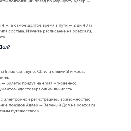
найти подходящий поезд по маршруту Адлер —
 4 м, а самое долгое время в пути — 2 дн 48 м
ипа состава. Изучите расписание на poezda.ru,
ту.
 Дол?
а (плацкарт, купе, СВ или сидячий) и места
;
ения
;
 — билеты придут на email мгновенно
;
кументом удостоверяющим личность
.
у, с электронной регистрацией, возможностью
ание поездов Адлер — Зеленый Дол на poezda.ru
ятным путешествием!