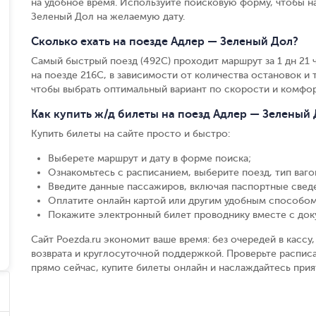
на удобное время. Используйте поисковую форму, чтобы 
Зеленый Дол на желаемую дату.
Сколько ехать на поезде Адлер — Зеленый Дол?
Самый быстрый поезд (492С) проходит маршрут за 1 дн 21 ч
на поезде 216С, в зависимости от количества остановок и т
чтобы выбрать оптимальный вариант по скорости и комфор
Как купить ж/д билеты на поезд Адлер — Зеленый
Купить билеты на сайте просто и быстро
:
Выберете маршрут и дату в форме поиска
;
Ознакомьтесь с расписанием, выберите поезд, тип вагон
Введите данные пассажиров, включая паспортные свед
Оплатите онлайн картой или другим удобным способом
Покажите электронный билет проводнику вместе с до
Сайт Poezda.ru экономит ваше время: без очередей в касс
возврата и круглосуточной поддержкой. Проверьте распис
прямо сейчас, купите билеты онлайн и наслаждайтесь при