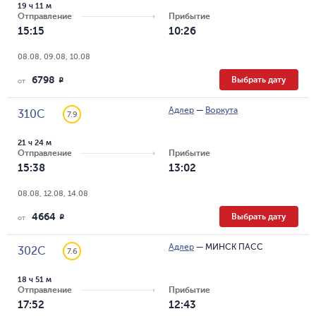
19 ч 11 м
Отправление
Прибытие
15:15
10:26
08.08, 09.08, 10.08
6798
Выбрать дату
R
от
Адлер
—
Воркута
310С
7.9
21 ч 24 м
Отправление
Прибытие
15:38
13:02
08.08, 12.08, 14.08
4664
Выбрать дату
R
от
Адлер
—
МИНСК ПАСС
302С
7.6
18 ч 51 м
Отправление
Прибытие
17:52
12:43