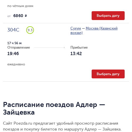
по чётным дням
6860
Выбрать дату
R
от
Сухум
—
Москва (Казанский
304С
9.3
вокзал)
17 ч 56 м
Отправление
Прибытие
19:46
13:42
ежедневно
Выбрать дату
Расписание поездов Адлер —
Зайцевка
Сайт Poezda.ru предлагает удобный просмотр расписания
поездов и покупку билетов по маршруту Адлер — Зайцевка.