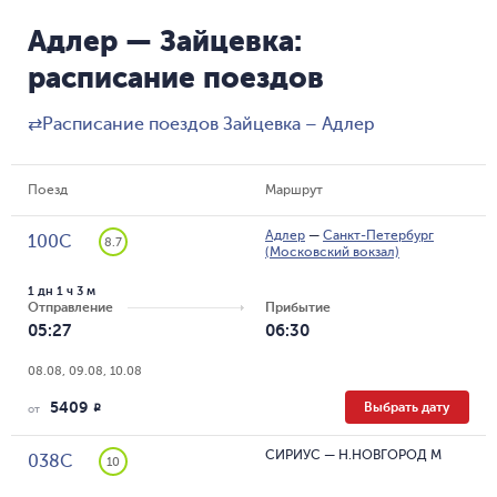
Адлер — Зайцевка:
расписание поездов
⇄
Расписание поездов Зайцевка – Адлер
Поезд
Маршрут
Адлер
—
Санкт-Петербург
100С
8.7
(Московский вокзал)
1 дн 1 ч 3 м
Отправление
Прибытие
05:27
06:30
08.08, 09.08, 10.08
5409
Выбрать дату
R
от
СИРИУС
—
Н.НОВГОРОД М
038С
10