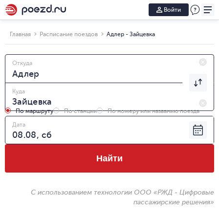
Войти
Главная
Расписание поездов
Адлер - Зайцевка
Откуда
Куда
По маршруту
По станции
По номеру или названию поезда
Дата
Найти
С использованием технологии ООО «РЖД - Цифровые
пассажирские решения»