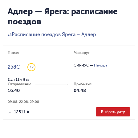
Адлер — Ярега: расписание
поездов
⇄
Расписание поездов Ярега – Адлер
Поезд
Маршрут
СИРИУС
—
Печора
258С
7.7
2 дн 12 ч 8 м
Отправление
Прибытие
16:40
04:48
09.08, 22.08, 29.08
12511
Выбрать дату
R
от