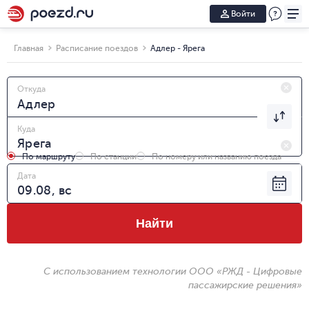
Войти
Главная
Расписание поездов
Адлер - Ярега
Откуда
Куда
По маршруту
По станции
По номеру или названию поезда
Дата
Найти
С использованием технологии ООО «РЖД - Цифровые
пассажирские решения»