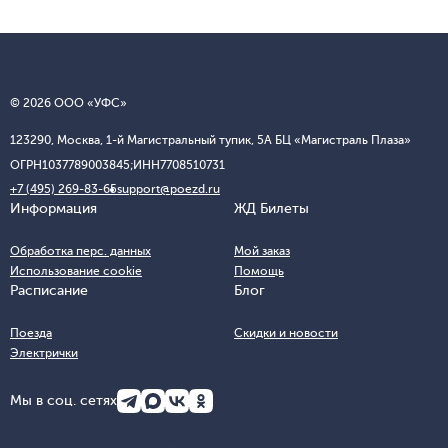
© 2026 ООО «УФС»
123290, Москва, 1-й Магистральный тупик, 5А БЦ «Магистраль Плаза»
ОГРН
1037789003845;
ИНН
7708510731
+7 (495) 269-83-65
support@poezd.ru
Информация
ЖД Билеты
Обработка перс. данных
Мой заказ
Использование cookie
Помощь
Расписание
Блог
Поезда
Скидки и новости
Электрички
Мы в соц. сетях