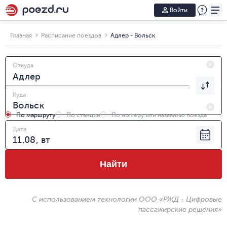
Войти
Главная
Расписание поездов
Адлер - Вольск
Откуда
Куда
По маршруту
По станции
По номеру или названию поезда
Дата
Найти
С использованием технологии ООО «РЖД - Цифровые
пассажирские решения»