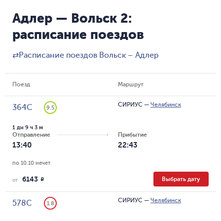
Адлер — Вольск 2:
расписание поездов
⇄
Расписание поездов Вольск – Адлер
Поезд
Маршрут
СИРИУС
—
Челябинск
364С
9.5
1 дн 9 ч 3 м
Отправление
Прибытие
13:40
22:43
по 10.10 нечет
6143
Выбрать дату
R
от
СИРИУС
—
Челябинск
578С
1.8