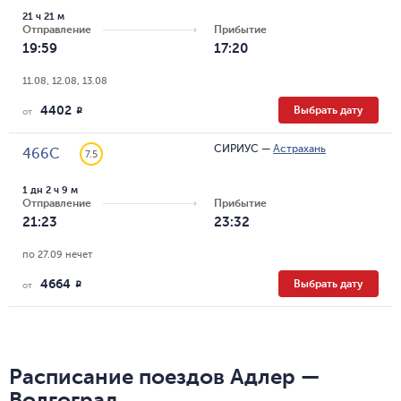
21 ч 21 м
Отправление
Прибытие
19:59
17:20
11.08, 12.08, 13.08
4402
Выбрать дату
R
от
СИРИУС
—
Астрахань
466С
7.5
1 дн 2 ч 9 м
Отправление
Прибытие
21:23
23:32
по 27.09 нечет
4664
Выбрать дату
R
от
Расписание поездов Адлер —
Волгоград