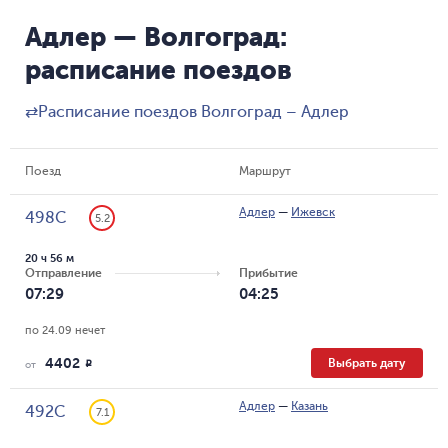
Адлер — Волгоград:
расписание поездов
⇄
Расписание поездов Волгоград – Адлер
Поезд
Маршрут
Адлер
—
Ижевск
498С
5.2
20 ч 56 м
Отправление
Прибытие
07:29
04:25
по 24.09 нечет
4402
Выбрать дату
R
от
Адлер
—
Казань
492С
7.1