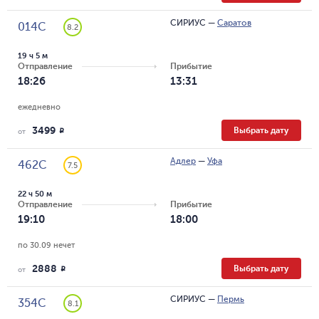
СИРИУС
—
Саратов
014С
8.2
19 ч 5 м
Отправление
Прибытие
18:26
13:31
ежедневно
3499
Выбрать дату
R
от
Адлер
—
Уфа
462С
7.5
22 ч 50 м
Отправление
Прибытие
19:10
18:00
по 30.09 нечет
2888
Выбрать дату
R
от
СИРИУС
—
Пермь
354С
8.1