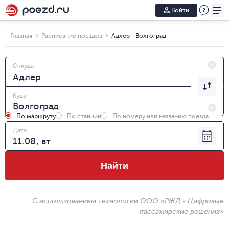
Войти
Главная
Расписание поездов
Адлер - Волгоград
Откуда
Куда
По маршруту
По станции
По номеру или названию поезда
Дата
Найти
С использованием технологии ООО «РЖД - Цифровые
пассажирские решения»