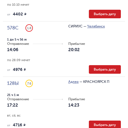
по 10.10 нечет
4402
Выбрать дату
R
от
СИРИУС
—
Челябинск
578С
1.8
1 дн 5 ч 56 м
Отправление
Прибытие
14:06
20:02
по 28.09 нечет
4976
Выбрать дату
R
от
Адлер
—
КРАСНОЯРСК П
128Ы
7.6
21 ч 1 м
Отправление
Прибытие
17:22
14:23
вт, сб, вс
4716
Выбрать дату
R
от