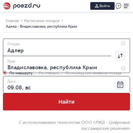
Войти
Главная
Расписание поездов
Адлер - Владиславовка, республика Крым
Откуда
Куда
По маршруту
По станции
По номеру или названию поезда
Дата
Найти
С использованием технологии ООО «РЖД - Цифровые
пассажирские решения»