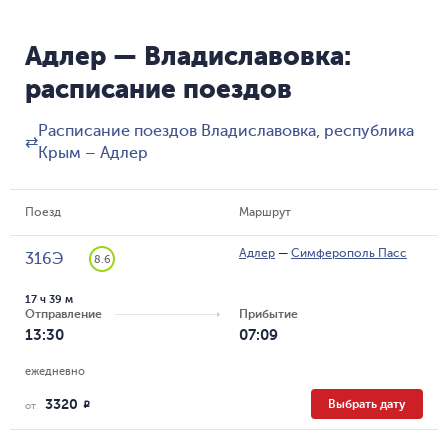
Адлер — Владиславовка:
расписание поездов
Расписание поездов Владиславовка, республика
⇄
Крым – Адлер
Поезд
Маршрут
Адлер
—
Симферополь Пасс
316Э
8.6
17 ч 39 м
Отправление
Прибытие
13:30
07:09
ежедневно
3320
Выбрать дату
R
от