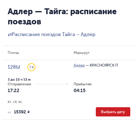
Адлер — Тайга: расписание
поездов
⇄
Расписание поездов Тайга – Адлер
Поезд
Маршрут
Адлер
—
КРАСНОЯРСК П
128Ы
7.6
3 дн 10 ч 53 м
Отправление
Прибытие
17:22
04:15
вт, сб, вс
15392
Выбрать дату
R
от