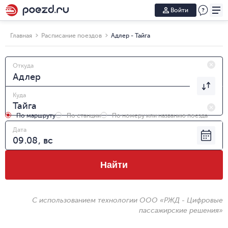
Войти
Главная
Расписание поездов
Адлер - Тайга
Откуда
Куда
По маршруту
По станции
По номеру или названию поезда
Дата
Найти
С использованием технологии ООО «РЖД - Цифровые
пассажирские решения»