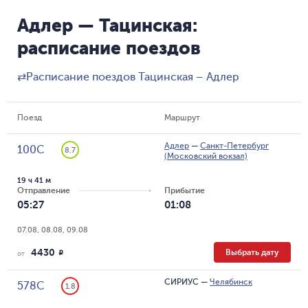
Адлер — Тацинская:
расписание поездов
⇄
Расписание поездов Тацинская – Адлер
Поезд
Маршрут
Адлер
—
Санкт-Петербург
100С
8.7
(Московский вокзал)
19 ч 41 м
Отправление
Прибытие
05:27
01:08
07.08, 08.08, 09.08
4430
Выбрать дату
R
от
СИРИУС
—
Челябинск
578С
1.8