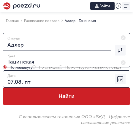
Войти
Главная
Расписание поездов
Адлер - Тацинская
Откуда
Куда
По маршруту
По станции
По номеру или названию поезда
Дата
Найти
С использованием технологии ООО «РЖД - Цифровые
пассажирские решения»