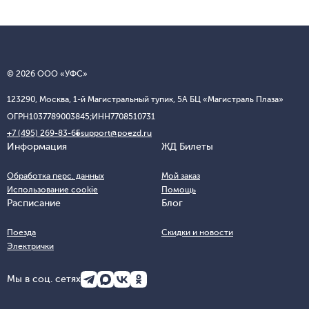
© 2026 ООО «УФС»
123290, Москва, 1-й Магистральный тупик, 5А БЦ «Магистраль Плаза»
ОГРН
1037789003845;
ИНН
7708510731
+7 (495) 269-83-65
support@poezd.ru
Информация
ЖД Билеты
Обработка перс. данных
Мой заказ
Использование cookie
Помощь
Расписание
Блог
Поезда
Скидки и новости
Электрички
Мы в соц. сетях