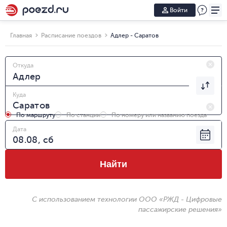
Войти
Главная
Расписание поездов
Адлер - Саратов
Откуда
Куда
По маршруту
По станции
По номеру или названию поезда
Дата
Найти
С использованием технологии ООО «РЖД - Цифровые
пассажирские решения»