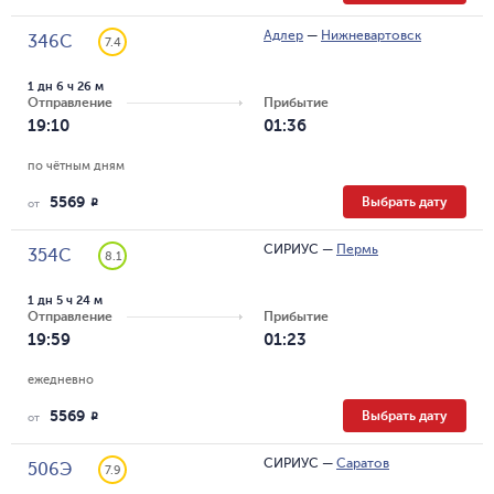
Адлер
—
Нижневартовск
346С
7.4
1 дн 6 ч 26 м
Отправление
Прибытие
19:10
01:36
по чётным дням
5569
Выбрать дату
R
от
СИРИУС
—
Пермь
354С
8.1
1 дн 5 ч 24 м
Отправление
Прибытие
19:59
01:23
ежедневно
5569
Выбрать дату
R
от
СИРИУС
—
Саратов
506Э
7.9