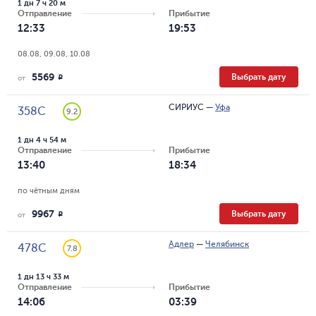
1 дн 7 ч 20 м
Отправление
Прибытие
12:33
19:53
08.08, 09.08, 10.08
5569
Выбрать дату
R
от
СИРИУС
—
Уфа
358С
9.2
1 дн 4 ч 54 м
Отправление
Прибытие
13:40
18:34
по чётным дням
9967
Выбрать дату
R
от
Адлер
—
Челябинск
478С
7.8
1 дн 13 ч 33 м
Отправление
Прибытие
14:06
03:39