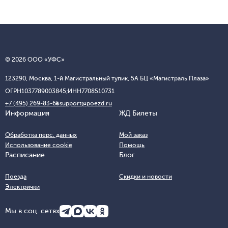
© 2026 ООО «УФС»
123290, Москва, 1-й Магистральный тупик, 5А БЦ «Магистраль Плаза»
ОГРН
1037789003845;
ИНН
7708510731
+7 (495) 269-83-65
support@poezd.ru
Информация
ЖД Билеты
Обработка перс. данных
Мой заказ
Использование cookie
Помощь
Расписание
Блог
Поезда
Скидки и новости
Электрички
Мы в соц. сетях