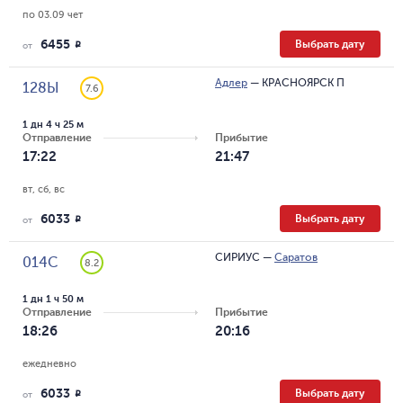
по 03.09 чет
6455
Выбрать дату
R
от
Адлер
—
КРАСНОЯРСК П
128Ы
7.6
1 дн 4 ч 25 м
Отправление
Прибытие
17:22
21:47
вт, сб, вс
6033
Выбрать дату
R
от
СИРИУС
—
Саратов
014С
8.2
1 дн 1 ч 50 м
Отправление
Прибытие
18:26
20:16
ежедневно
6033
Выбрать дату
R
от