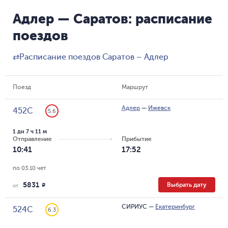
Адлер — Саратов: расписание
поездов
⇄
Расписание поездов Саратов – Адлер
Поезд
Маршрут
Адлер
—
Ижевск
452С
5.6
1 дн 7 ч 11 м
Отправление
Прибытие
10:41
17:52
по 03.10 чет
5831
Выбрать дату
R
от
СИРИУС
—
Екатеринбург
524С
6.3