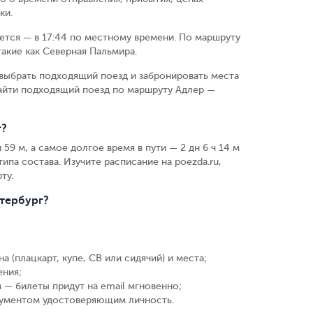
ки.
ается — в 17:44 по местному времени.
По маршруту
акие как Северная Пальмира.
выбрать подходящий поезд и забронировать места
найти подходящий поезд по маршруту Адлер —
г?
59 м, а самое долгое время в пути — 2 дн 6 ч 14 м
ипа состава. Изучите расписание на poezda.ru,
ту.
етербург?
а (плацкарт, купе, СВ или сидячий) и места
;
ения
;
 — билеты придут на email мгновенно
;
кументом удостоверяющим личность
.