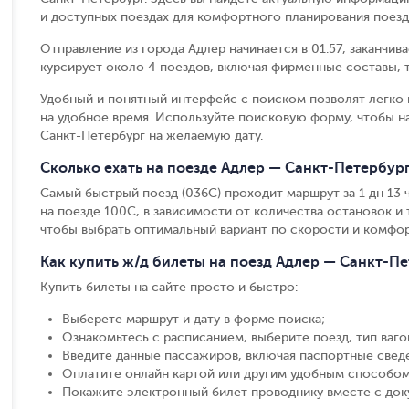
и доступных поездах для комфортного планирования поезд
Отправление из города Адлер начинается в 01:57, заканчив
курсирует около 4 поездов, включая фирменные составы, т
Удобный и понятный интерфейс с поиском позволят легко 
на удобное время. Используйте поисковую форму, чтобы 
Санкт-Петербург на желаемую дату.
Сколько ехать на поезде Адлер — Санкт-Петербур
Самый быстрый поезд (036С) проходит маршрут за 1 дн 13 ч 
на поезде 100С, в зависимости от количества остановок и т
чтобы выбрать оптимальный вариант по скорости и комфор
Как купить ж/д билеты на поезд Адлер — Санкт-П
Купить билеты на сайте просто и быстро
:
Выберете маршрут и дату в форме поиска
;
Ознакомьтесь с расписанием, выберите поезд, тип вагон
Введите данные пассажиров, включая паспортные свед
Оплатите онлайн картой или другим удобным способом
Покажите электронный билет проводнику вместе с до