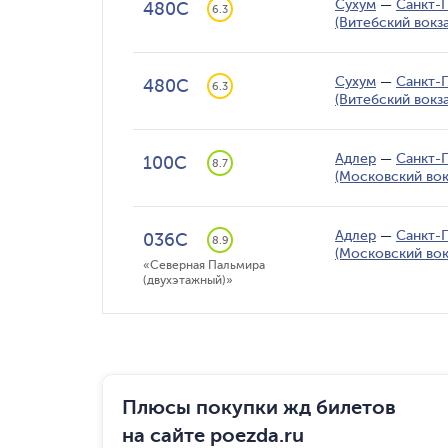
Сухум
—
Санкт-
480С
6.3
(Витебский вокза
Сухум
—
Санкт-
480С
6.3
(Витебский вокза
Адлер
—
Санкт-
100С
8.7
(Московский вок
Адлер
—
Санкт-
036С
8.9
(Московский вок
«Северная Пальмира 
(двухэтажный)»
Плюсы покупки жд билетов
на сайте poezda.ru