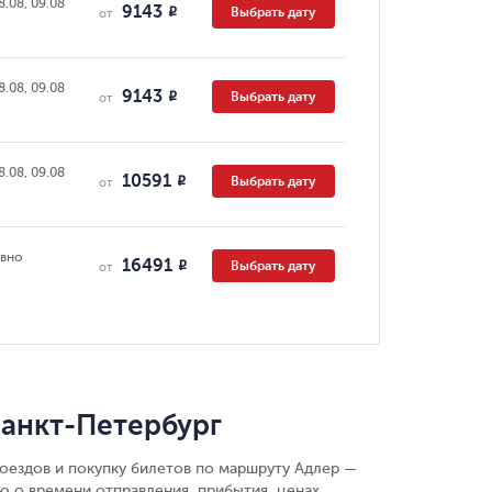
8.08, 09.08
9143
Выбрать дату
R
от
8.08, 09.08
9143
Выбрать дату
R
от
8.08, 09.08
10591
Выбрать дату
R
от
вно
16491
Выбрать дату
R
от
анкт-Петербург
поездов и покупку билетов по маршруту Адлер —
ю о времени отправления, прибытия, ценах