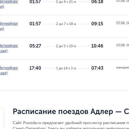
07.08, 0
Петербург
01:57
06:18
2 дн 4 ч 21 м
л)
07.08, 0
Петербург
01:57
09:15
2 дн 7 ч 18 м
л)
07.08, 0
Петербург
05:27
10:46
2 дн 5 ч 19 м
зал)
ежедне
Петербург
17:40
07:43
1 дн 14 ч 3 м
зал)
Расписание поездов Адлер — С
Сайт Poezda.ru предлагает удобный просмотр расписания 
Санкт-Петербург. Здесь вы найдете актуальную информаци