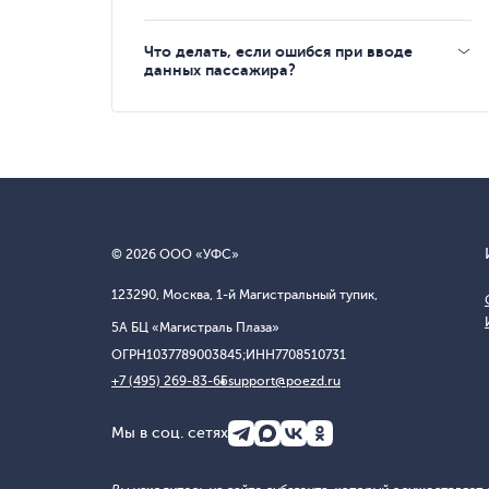
Что делать, если ошибся при вводе
данных пассажира?
© 2026 ООО «УФС»
123290, Москва, 1-й Магистральный тупик,
5А БЦ «Магистраль Плаза»
ОГРН
1037789003845;
ИНН
7708510731
+7 (495) 269-83-65
support@poezd.ru
Мы в соц. сетях