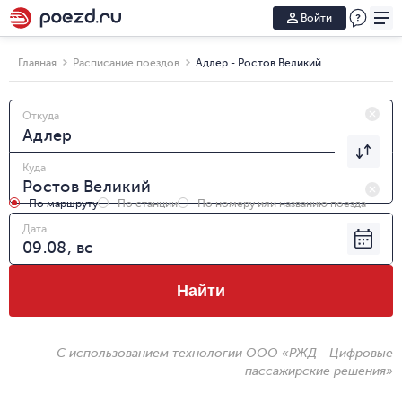
Войти
Главная
Расписание поездов
Адлер - Ростов Великий
Откуда
Куда
По маршруту
По станции
По номеру или названию поезда
Дата
Найти
С использованием технологии ООО «РЖД - Цифровые
пассажирские решения»