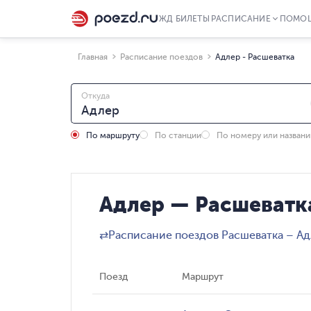
ЖД БИЛЕТЫ
РАСПИСАНИЕ
ПОМО
Главная
Расписание поездов
Адлер - Расшеватка
Откуда
По маршруту
По станции
По номеру или назван
Адлер — Расшеватк
⇄
Расписание поездов Расшеватка – А
Поезд
Маршрут