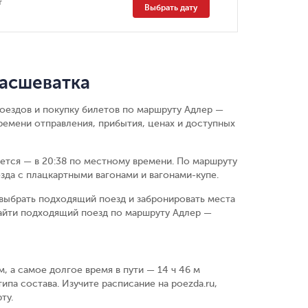
т
Выбрать дату
Расшеватка
поездов и покупку билетов по маршруту Адлер —
ремени отправления, прибытия, ценах и доступных
ается — в 20:38 по местному времени.
По маршруту
зда с плацкартными вагонами и вагонами-купе.
выбрать подходящий поезд и забронировать места
найти подходящий поезд по маршруту Адлер —
, а самое долгое время в пути — 14 ч 46 м
ипа состава. Изучите расписание на poezda.ru,
ту.