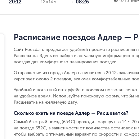
по 02.10 нече
20:12
08:26
12 ч 14 м
Расписание поездов Адлер — 
Сайт Poezda.ru предлагает удобный просмотр расписания 
Расшеватка. Здесь вы найдете актуальную информацию о в
поездах для комфортного планирования поездки.
Отправление из города Адлер начинается в 20:12, заканчив
курсирует около 2 поездов, включая комфортабельные пое
Удобный и понятный интерфейс с поиском позволят легко 
на удобное время. Используйте поисковую форму, чтобы 
Расшеватка на желаемую дату.
Сколько ехать на поезде Адлер — Расшеватка?
Самый быстрый поезд (654С) проходит маршрут за 14 ч 20 м
на поезде 652С, в зависимости от количества остановок и т
чтобы выбрать оптимальный вариант по скорости и комфор