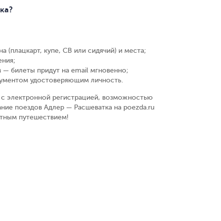
тка?
а (плацкарт, купе, СВ или сидячий) и места
;
ения
;
 — билеты придут на email мгновенно
;
кументом удостоверяющим личность
.
у, с электронной регистрацией, возможностью
ние поездов Адлер — Расшеватка на poezda.ru
ятным путешествием!