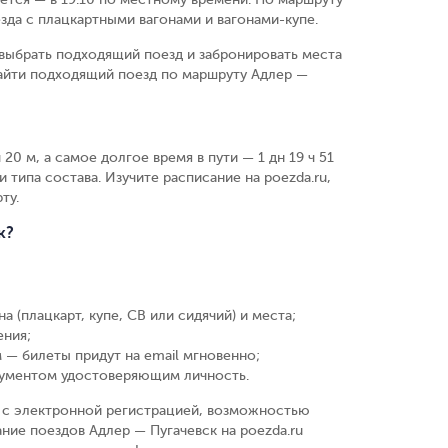
зда с плацкартными вагонами и вагонами-купе.
выбрать подходящий поезд и забронировать места
найти подходящий поезд по маршруту Адлер —
20 м, а самое долгое время в пути — 1 дн 19 ч 51
 типа состава. Изучите расписание на poezda.ru,
ту.
к?
а (плацкарт, купе, СВ или сидячий) и места
;
ения
;
 — билеты придут на email мгновенно
;
кументом удостоверяющим личность
.
у, с электронной регистрацией, возможностью
ние поездов Адлер — Пугачевск на poezda.ru