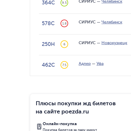
СИРИУС
—
Челябинск
364С
9.5
СИРИУС
—
Челябинск
578С
1.8
СИРИУС
—
Новокузнецк
250Н
6
Адлер
—
Уфа
462С
7.5
Плюсы покупки жд билетов
на сайте poezda.ru
Онлайн-покупка
Покупка билетов за пару минут