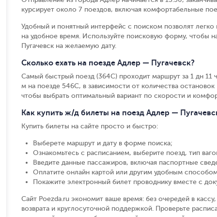
курсирует около 7 поездов, включая комфортабельные пое
Удобный и понятный интерфейс с поиском позволят легко 
на удобное время. Используйте поисковую форму, чтобы 
Пугачевск на желаемую дату.
Сколько ехать на поезде Адлер — Пугачевск?
Самый быстрый поезд (364С) проходит маршрут за 1 дн 11 ч 
м на поезде 546С, в зависимости от количества остановок и
чтобы выбрать оптимальный вариант по скорости и комфор
Как купить ж/д билеты на поезд Адлер — Пугачевс
Купить билеты на сайте просто и быстро
:
Выберете маршрут и дату в форме поиска
;
Ознакомьтесь с расписанием, выберите поезд, тип вагон
Введите данные пассажиров, включая паспортные свед
Оплатите онлайн картой или другим удобным способом
Покажите электронный билет проводнику вместе с до
Сайт Poezda.ru экономит ваше время: без очередей в касс
возврата и круглосуточной поддержкой. Проверьте расписа