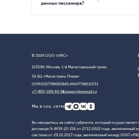
данных пассажира?
© 2026 ООО «УФС»
123290, Москва, 1-й Магистральный тупик,
5А БЦ «Магистраль Плаза»
ОГРН
1037789003845;
ИНН
7708510731
+7 (495) 269-83-65
support@poezd.ru
Мы в соц. сетях
Вы находитесь на сайте субагента, который осуществляе
договора № ФПК-22-316 от 27.12.2022 года, заключенны
системы от 29.12.2017 года, заключенный между ООО «Р