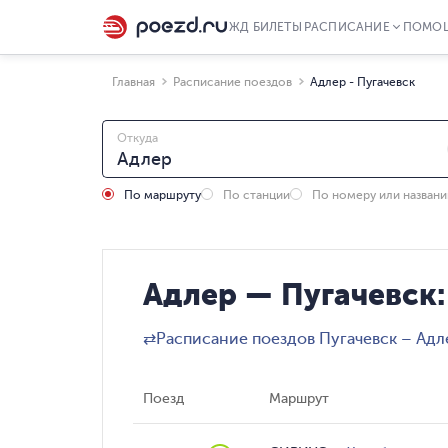
ЖД БИЛЕТЫ
РАСПИСАНИЕ
ПОМО
Главная
Расписание поездов
Адлер - Пугачевск
Откуда
По маршруту
По станции
По номеру или назван
Адлер — Пугачевск:
⇄
Расписание поездов Пугачевск – Адл
Поезд
Маршрут