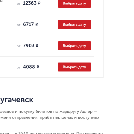
ям
12363
Выбрать дату
R
от
6717
Выбрать дату
R
от
7903
Выбрать дату
R
от
4088
Выбрать дату
R
от
угачевск
поездов и покупку билетов по маршруту Адлер —
емени отправления, прибытия, ценах и доступных
ается — в 19:10 по местному времени.
По маршруту