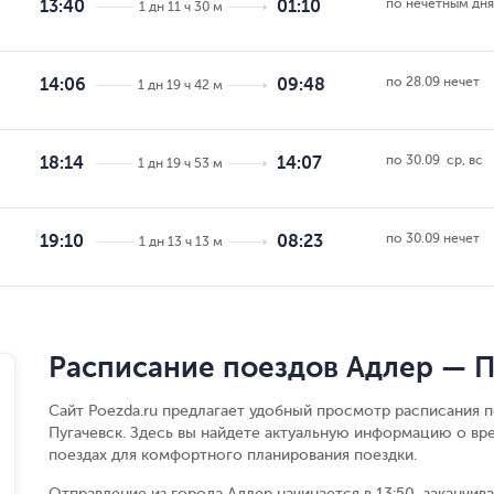
по нечётным дн
13:40
01:10
1 дн 11 ч 30 м
по 28.09 нечет
14:06
09:48
1 дн 19 ч 42 м
по 30.09  ср, вс
18:14
14:07
1 дн 19 ч 53 м
по 30.09 нечет
19:10
08:23
1 дн 13 ч 13 м
Расписание поездов Адлер — П
Сайт Poezda.ru предлагает удобный просмотр расписания 
Пугачевск. Здесь вы найдете актуальную информацию о вр
поездах для комфортного планирования поездки.
Отправление из города Адлер начинается в 13:50, заканчив