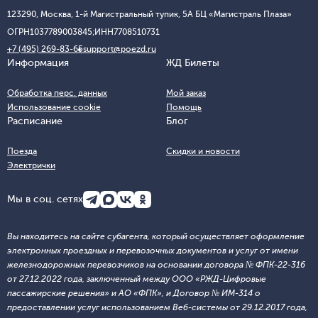
123290, Москва, 1-й Магистральный тупик, 5А БЦ «Магистраль Плаза»
ОГРН
1037789003845;
ИНН
7708510731
+7 (495) 269-83-65
support@poezd.ru
Информация
ЖД Билеты
Обработка перс. данных
Мой заказ
Использование cookie
Помощь
Расписание
Блог
Поезда
Скидки и новости
Электрички
Мы в соц. сетях
Вы находитесь на сайте субагента, который осуществляет оформление
электронных проездных и перевозочных документов и услуг от имени
железнодорожных перевозчиков на основании договора № ФПК-22-316
от 27.12.2022 года, заключенный между ООО «РЖД-Цифровые
пассажирские решения» и АО «ФПК», и Договор № ИМ-314 о
предоставлении услуг использованием Веб-системы от 29.12.2017 года,