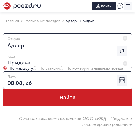
Войти
Главная
Расписание поездов
Адлер - Придача
Откуда
Куда
По маршруту
По станции
По номеру или названию поезда
Дата
Найти
С использованием технологии ООО «РЖД - Цифровые
пассажирские решения»