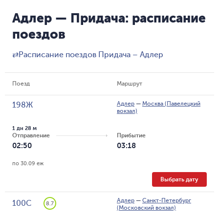
Адлер — Придача: расписание
поездов
⇄
Расписание поездов Придача – Адлер
Поезд
Маршрут
Адлер
—
Москва (Павелецкий
198Ж
вокзал)
1 дн 28 м
Отправление
Прибытие
02:50
03:18
по 30.09 еж
Выбрать дату
Адлер
—
Санкт-Петербург
100С
8.7
(Московский вокзал)