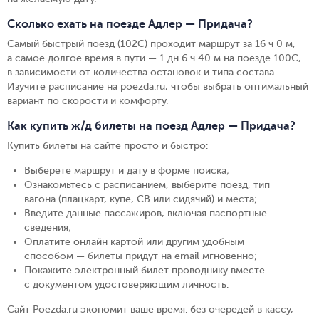
Сколько ехать на поезде Адлер — Придача?
Самый быстрый поезд (102С) проходит маршрут за 16 ч 0 м,
а самое долгое время в пути — 1 дн 6 ч 40 м на поезде 100С,
в зависимости от количества остановок и типа состава.
Изучите расписание на poezda.ru, чтобы выбрать оптимальный
вариант по скорости и комфорту.
Как купить ж/д билеты на поезд Адлер — Придача?
Купить билеты на сайте просто и быстро
:
Выберете маршрут и дату в форме поиска
;
Ознакомьтесь с расписанием, выберите поезд, тип
вагона (плацкарт, купе, СВ или сидячий) и места
;
Введите данные пассажиров, включая паспортные
сведения
;
Оплатите онлайн картой или другим удобным
способом — билеты придут на email мгновенно
;
Покажите электронный билет проводнику вместе
с документом удостоверяющим личность
.
Сайт Poezda.ru экономит ваше время: без очередей в кассу,