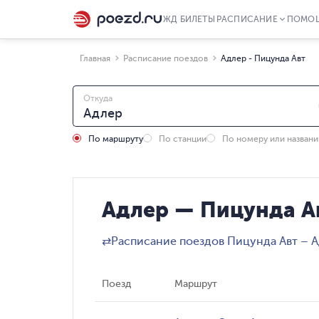
ЖД БИЛЕТЫ
РАСПИСАНИЕ
ПОМО
Главная
Расписание поездов
Адлер - Пицунда Авт
Откуда
По маршруту
По станции
По номеру или назван
Адлер — Пицунда Ав
⇄
Расписание поездов Пицунда Авт – 
Поезд
Маршрут