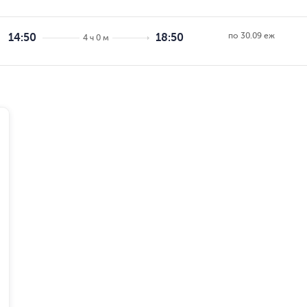
по 30.09 еж
14:50
18:50
4 ч 0 м