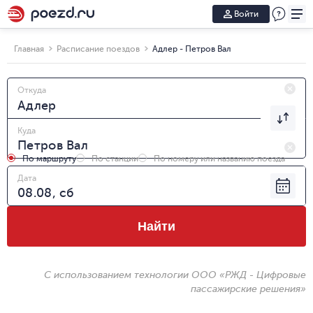
Войти
Главная
Расписание поездов
Адлер - Петров Вал
Откуда
Куда
По маршруту
По станции
По номеру или названию поезда
Дата
Найти
С использованием технологии ООО «РЖД - Цифровые
пассажирские решения»