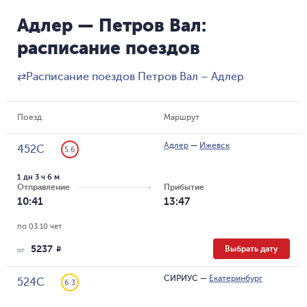
Адлер — Петров Вал:
расписание поездов
⇄
Расписание поездов Петров Вал – Адлер
Поезд
Маршрут
Адлер
—
Ижевск
452С
5.6
1 дн 3 ч 6 м
Отправление
Прибытие
10:41
13:47
по 03.10 чет
5237
Выбрать дату
R
от
СИРИУС
—
Екатеринбург
524С
6.3