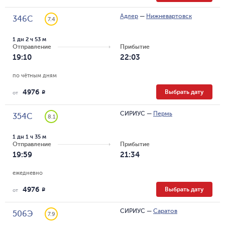
Адлер
—
Нижневартовск
346С
7.4
1 дн 2 ч 53 м
Отправление
Прибытие
19:10
22:03
по чётным дням
4976
Выбрать дату
R
от
СИРИУС
—
Пермь
354С
8.1
1 дн 1 ч 35 м
Отправление
Прибытие
19:59
21:34
ежедневно
4976
Выбрать дату
R
от
СИРИУС
—
Саратов
506Э
7.9