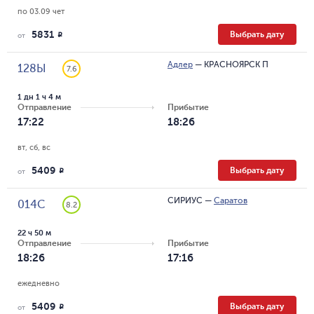
по 03.09 чет
5831
Выбрать дату
R
от
Адлер
—
КРАСНОЯРСК П
128Ы
7.6
1 дн 1 ч 4 м
Отправление
Прибытие
17:22
18:26
вт, сб, вс
5409
Выбрать дату
R
от
СИРИУС
—
Саратов
014С
8.2
22 ч 50 м
Отправление
Прибытие
18:26
17:16
ежедневно
5409
Выбрать дату
R
от