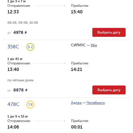
1 дн 3 ч 7 м
Отправление
Прибытие
12:33
15:40
08.08, 09.08, 10.08
4976
Выбрать дату
R
от
СИРИУС
—
Уфа
358С
9.2
1 дн 41 м
Отправление
Прибытие
13:40
14:21
по чётным дням
8878
Выбрать дату
R
от
Адлер
—
Челябинск
478С
7.8
1 дн 9 ч 55 м
Отправление
Прибытие
14:06
00:01