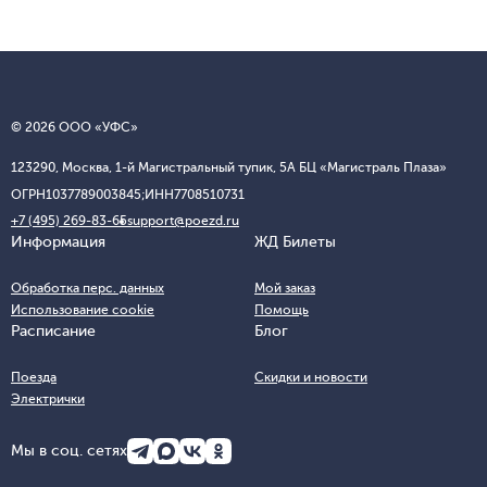
© 2026 ООО «УФС»
123290, Москва, 1-й Магистральный тупик, 5А БЦ «Магистраль Плаза»
ОГРН
1037789003845;
ИНН
7708510731
+7 (495) 269-83-65
support@poezd.ru
Информация
ЖД Билеты
Обработка перс. данных
Мой заказ
Использование cookie
Помощь
Расписание
Блог
Поезда
Скидки и новости
Электрички
Мы в соц. сетях