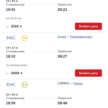
13 ч 41 м
Отправление
Прибытие
10:41
00:22
по 03.10 чет
3320
Выбрать дату
R
от
Адлер
—
Нижневартовск
346С
7.4
14 ч 17 м
Отправление
Прибытие
19:10
09:27
по чётным дням
3008
Выбрать дату
R
от
СИРИУС
—
Пермь
354С
8.1
12 ч 50 м
Отправление
Прибытие
19:59
08:49