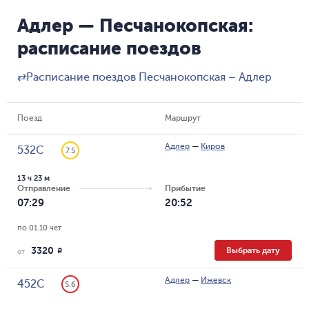
Адлер — Песчанокопская:
расписание поездов
⇄
Расписание поездов Песчанокопская – Адлер
Поезд
Маршрут
Адлер
—
Киров
532С
7.5
13 ч 23 м
Отправление
Прибытие
07:29
20:52
по 01.10 чет
3320
Выбрать дату
R
от
Адлер
—
Ижевск
452С
5.6