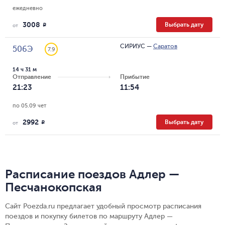
ежедневно
3008
Выбрать дату
R
от
СИРИУС
—
Саратов
506Э
7.9
14 ч 31 м
Отправление
Прибытие
21:23
11:54
по 05.09 чет
2992
Выбрать дату
R
от
Расписание поездов Адлер —
Песчанокопская
Сайт Poezda.ru предлагает удобный просмотр расписания
поездов и покупку билетов по маршруту Адлер —