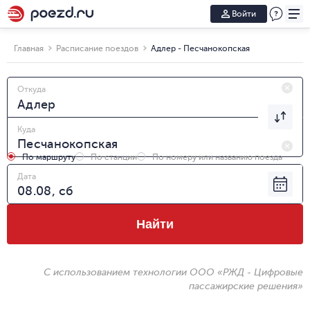
Войти
Главная
Расписание поездов
Адлер - Песчанокопская
Откуда
Куда
По маршруту
По станции
По номеру или названию поезда
Дата
Найти
С использованием технологии ООО «РЖД - Цифровые
пассажирские решения»