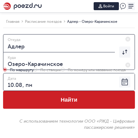
Войти
Главная
Расписание поездов
Адлер - Озеро-Карачинское
Откуда
Куда
По маршруту
По станции
По номеру или названию поезда
Дата
Найти
С использованием технологии ООО «РЖД - Цифровые
пассажирские решения»