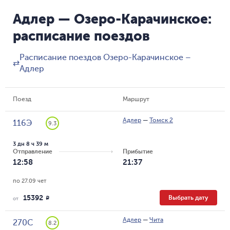
Адлер — Озеро-Карачинское:
расписание поездов
Расписание поездов Озеро-Карачинское –
⇄
Адлер
Поезд
Маршрут
Адлер
—
Томск 2
116Э
9.3
3 дн 8 ч 39 м
Отправление
Прибытие
12:58
21:37
по 27.09 чет
15392
Выбрать дату
R
от
Адлер
—
Чита
270С
8.2