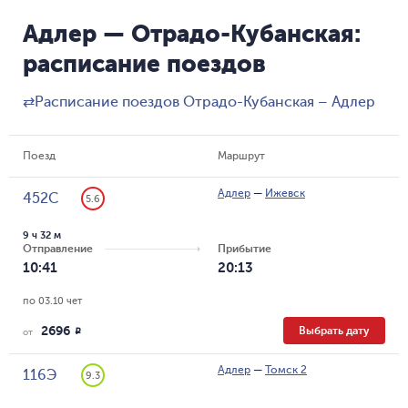
Адлер — Отрадо-Кубанская:
расписание поездов
⇄
Расписание поездов Отрадо-Кубанская – Адлер
Поезд
Маршрут
Адлер
—
Ижевск
452С
5.6
9 ч 32 м
Отправление
Прибытие
10:41
20:13
по 03.10 чет
2696
Выбрать дату
R
от
Адлер
—
Томск 2
116Э
9.3