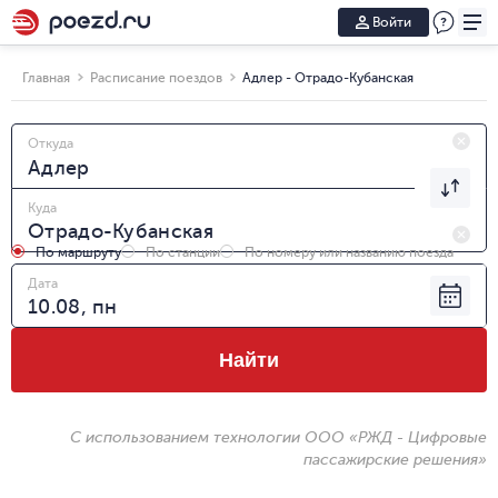
Войти
Главная
Расписание поездов
Адлер - Отрадо-Кубанская
Откуда
Куда
По маршруту
По станции
По номеру или названию поезда
Дата
Найти
С использованием технологии ООО «РЖД - Цифровые
пассажирские решения»