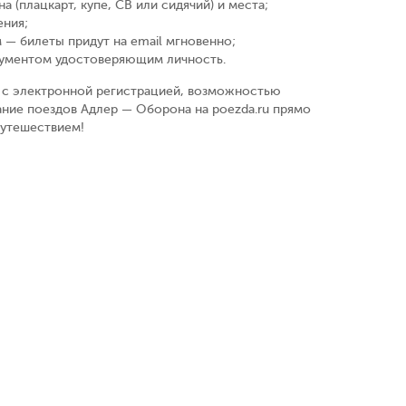
а (плацкарт, купе, СВ или сидячий) и места
;
ения
;
 — билеты придут на email мгновенно
;
кументом удостоверяющим личность
.
у, с электронной регистрацией, возможностью
ание поездов Адлер — Оборона на poezda.ru прямо
путешествием!