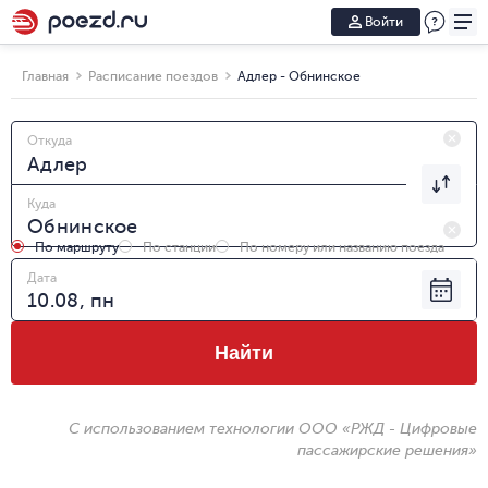
Войти
Главная
Расписание поездов
Адлер - Обнинское
Откуда
Куда
По маршруту
По станции
По номеру или названию поезда
Дата
Найти
С использованием технологии ООО «РЖД - Цифровые
пассажирские решения»