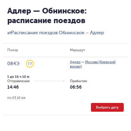
Адлер — Обнинское:
расписание поездов
⇄
Расписание поездов Обнинское – Адлер
Поезд
Маршрут
Адлер
—
Москва (Киевский
084Э
7.7
вокзал)
1 дн 16 ч 10 м
Отправление
Прибытие
14:46
06:56
по 03.10 еж
Выбрать дату