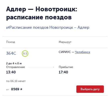
Адлер — Новотроицк:
расписание поездов
⇄
Расписание поездов Новотроицк – Адлер
Поезд
Маршрут
СИРИУС
—
Челябинск
364С
9.5
2 дн 4 ч 0 м
Отправление
Прибытие
13:40
17:40
по 06.10 нечет
8569
Выбрать дату
R
от