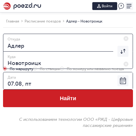
Войти
Главная
Расписание поездов
Адлер - Новотроицк
Откуда
Куда
По маршруту
По станции
По номеру или названию поезда
Дата
Найти
С использованием технологии ООО «РЖД - Цифровые
пассажирские решения»