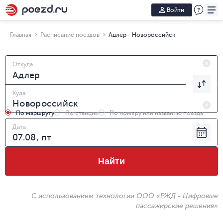
Войти
Главная
Расписание поездов
Адлер - Новороссийск
Откуда
Куда
По маршруту
По станции
По номеру или названию поезда
Дата
Найти
С использованием технологии ООО «РЖД - Цифровые
пассажирские решения»