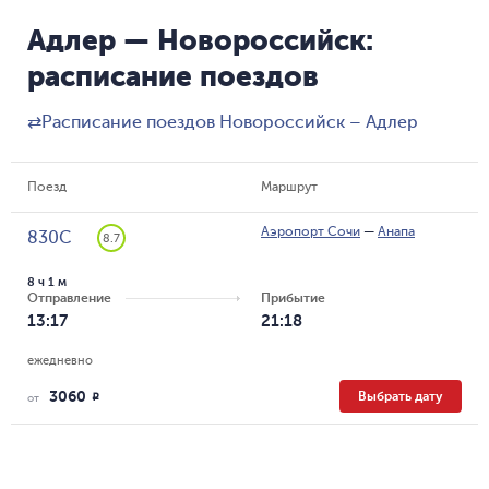
Адлер — Новороссийск:
расписание поездов
⇄
Расписание поездов Новороссийск – Адлер
Поезд
Маршрут
Аэропорт Сочи
—
Анапа
830С
8.7
8 ч 1 м
Отправление
Прибытие
13:17
21:18
ежедневно
3060
Выбрать дату
R
от