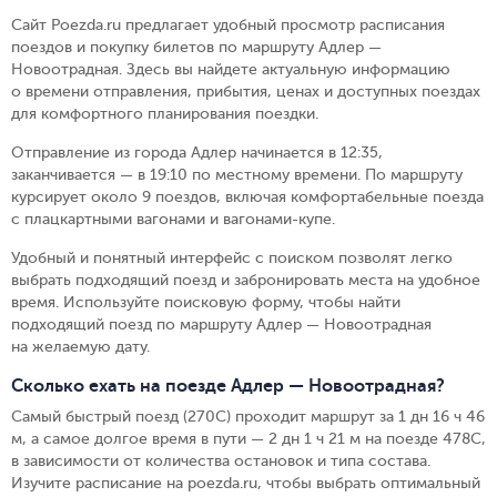
Сайт Poezda.ru предлагает удобный просмотр расписания
поездов и покупку билетов по маршруту Адлер —
Новоотрадная. Здесь вы найдете актуальную информацию
о времени отправления, прибытия, ценах и доступных поездах
для комфортного планирования поездки.
Отправление из города Адлер начинается в 12:35,
заканчивается — в 19:10 по местному времени.
По маршруту
курсирует около 9 поездов, включая комфортабельные поезда
с плацкартными вагонами и вагонами-купе.
Удобный и понятный интерфейс с поиском позволят легко
выбрать подходящий поезд и забронировать места на удобное
время. Используйте поисковую форму, чтобы найти
подходящий поезд по маршруту Адлер — Новоотрадная
на желаемую дату.
Сколько ехать на поезде Адлер — Новоотрадная?
Самый быстрый поезд (270С) проходит маршрут за 1 дн 16 ч 46
м, а самое долгое время в пути — 2 дн 1 ч 21 м на поезде 478С,
в зависимости от количества остановок и типа состава.
Изучите расписание на poezda.ru, чтобы выбрать оптимальный