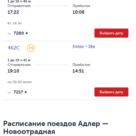
1 дн 16 ч 46 м
Отправление
Прибытие
17:22
10:08
вт, сб, вс
7280
Выбрать дату
R
от
Адлер
—
Уфа
462С
7.5
1 дн 19 ч 41 м
Отправление
Прибытие
19:10
14:51
по 30.09 нечет
7217
Выбрать дату
R
от
Расписание поездов Адлер —
Новоотрадная