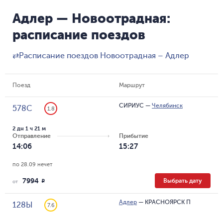
Адлер — Новоотрадная:
расписание поездов
⇄
Расписание поездов Новоотрадная – Адлер
Поезд
Маршрут
СИРИУС
—
Челябинск
578С
1.8
2 дн 1 ч 21 м
Отправление
Прибытие
14:06
15:27
по 28.09 нечет
7994
Выбрать дату
R
от
Адлер
—
КРАСНОЯРСК П
128Ы
7.6