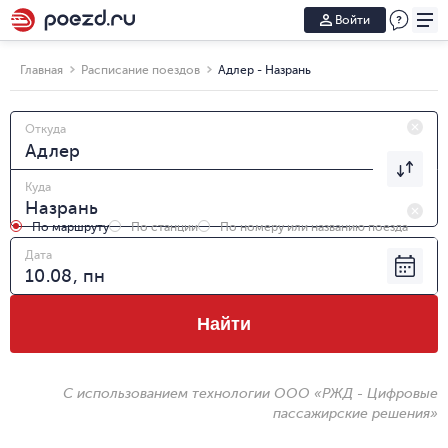
Войти
Главная
Расписание поездов
Адлер - Назрань
Откуда
Куда
По маршруту
По станции
По номеру или названию поезда
Дата
Найти
С использованием технологии ООО «РЖД - Цифровые
пассажирские решения»