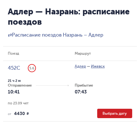
Адлер — Назрань: расписание
поездов
⇄
Расписание поездов Назрань – Адлер
Поезд
Маршрут
Адлер
—
Ижевск
452С
5.6
21 ч 2 м
Отправление
Прибытие
10:41
07:43
по 23.09 чет
4430
Выбрать дату
R
от