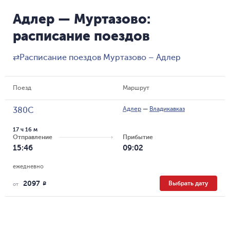
Адлер — Муртазово:
расписание поездов
⇄
Расписание поездов Муртазово – Адлер
Поезд
Маршрут
Адлер
—
Владикавказ
380С
17 ч 16 м
Отправление
Прибытие
15:46
09:02
ежедневно
2097
Выбрать дату
R
от