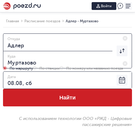
Войти
Главная
Расписание поездов
Адлер - Муртазово
Откуда
Куда
По маршруту
По станции
По номеру или названию поезда
Дата
Найти
С использованием технологии ООО «РЖД - Цифровые
пассажирские решения»