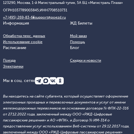
123290, Москва, 1-й Магистральный тупик, 5А БЦ «Магистраль Плаза»
ОГРН
1037789003845;
ИНН
7708510731
+7 (495) 269-83-65
support@poezd.ru
Информация
ЖД Билеты
Обработка перс. данных
Мой заказ
Использование cookie
Помощь
Расписание
Блог
Поезда
Скидки и новости
Электрички
Мы в соц. сетях
Вы находитесь на сайте субагента, который осуществляет оформление
электронных проездных и перевозочных документов и услуг от имени
железнодорожных перевозчиков на основании договора № ФПК-22-316
от 27.12.2022 года, заключенный между ООО «РЖД-Цифровые
пассажирские решения» и АО «ФПК», и Договор № ИМ-314 о
предоставлении услуг использованием Веб-системы от 29.12.2017 года,
заключенный между ООО «РЖД-Цифровые пассажирские решения»