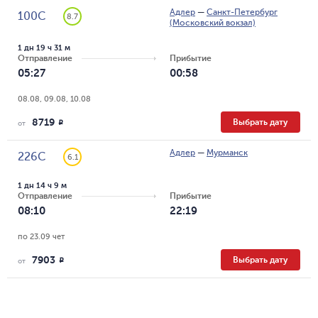
Адлер
—
Санкт-Петербург
100С
8.7
(Московский вокзал)
1 дн 19 ч 31 м
Отправление
Прибытие
05:27
00:58
08.08, 09.08, 10.08
8719
Выбрать дату
R
от
Адлер
—
Мурманск
226С
6.1
1 дн 14 ч 9 м
Отправление
Прибытие
08:10
22:19
по 23.09 чет
7903
Выбрать дату
R
от