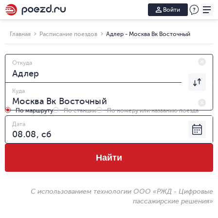
Войти
Главная
Расписание поездов
Адлер - Москва Вк Восточный
Откуда
Куда
По маршруту
По станции
По номеру или названию поезда
Дата
Найти
С использованием технологии ООО «РЖД - Цифровые
пассажирские решения»