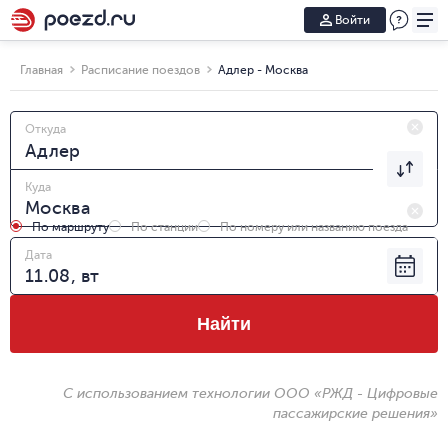
Войти
Главная
Расписание поездов
Адлер - Москва
Откуда
Куда
По маршруту
По станции
По номеру или названию поезда
Дата
Найти
С использованием технологии ООО «РЖД - Цифровые
пассажирские решения»