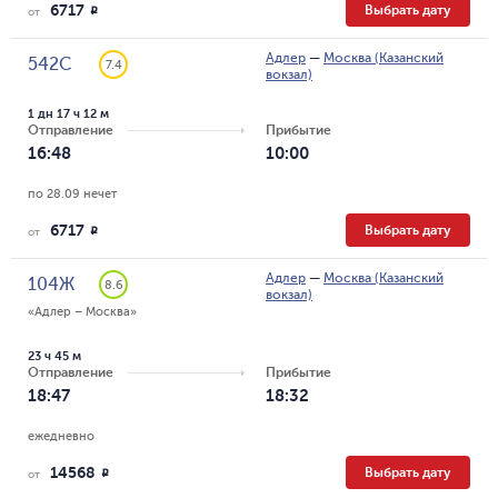
6717
Выбрать дату
R
от
Адлер
—
Москва (Казанский
542С
7.4
вокзал)
1 дн 17 ч 12 м
Отправление
Прибытие
16:48
10:00
по 28.09 нечет
6717
Выбрать дату
R
от
Адлер
—
Москва (Казанский
104Ж
8.6
вокзал)
«Адлер – Москва»
23 ч 45 м
Отправление
Прибытие
18:47
18:32
ежедневно
14568
Выбрать дату
R
от