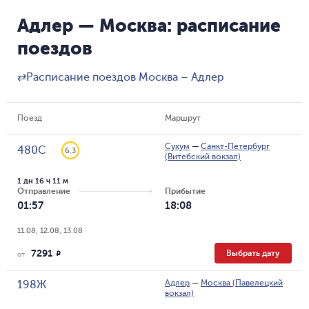
Адлер — Москва: расписание
поездов
⇄
Расписание поездов Москва – Адлер
Поезд
Маршрут
Сухум
—
Санкт-Петербург
480С
6.3
(Витебский вокзал)
1 дн 16 ч 11 м
Отправление
Прибытие
01:57
18:08
11.08, 12.08, 13.08
7291
Выбрать дату
R
от
Адлер
—
Москва (Павелецкий
198Ж
вокзал)