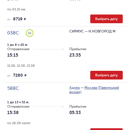
по 03.10 еж
8719
Выбрать дату
R
от
СИРИУС
—
Н.НОВГОРОД М
038С
10
1 дн 8 ч 20 м
Отправление
Прибытие
15:15
23:35
11.08, 12.08, 13.08
7280
Выбрать дату
R
от
Адлер
—
Москва (Павелецкий
588С
вокзал)
1 дн 13 ч 55 м
Отправление
Прибытие
15:38
05:33
по 26.09 нечет