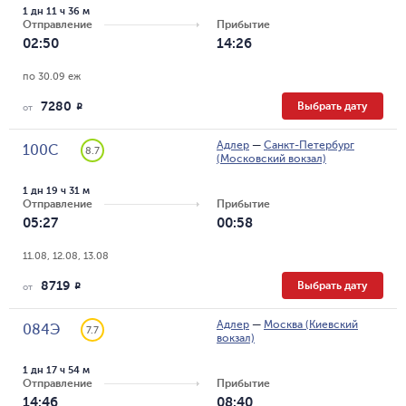
1 дн 11 ч 36 м
Отправление
Прибытие
02:50
14:26
по 30.09 еж
7280
Выбрать дату
R
от
Адлер
—
Санкт-Петербург
100С
8.7
(Московский вокзал)
1 дн 19 ч 31 м
Отправление
Прибытие
05:27
00:58
11.08, 12.08, 13.08
8719
Выбрать дату
R
от
Адлер
—
Москва (Киевский
084Э
7.7
вокзал)
1 дн 17 ч 54 м
Отправление
Прибытие
14:46
08:40