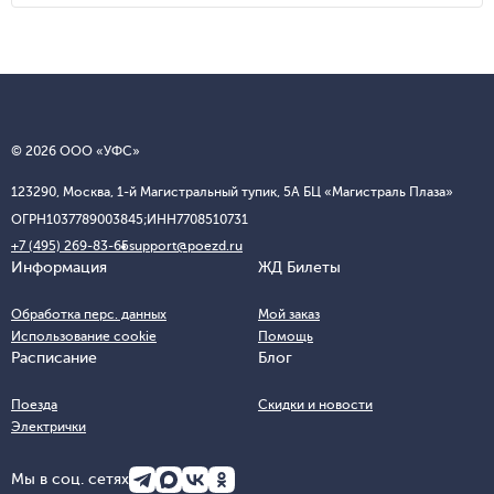
© 2026 ООО «УФС»
123290, Москва, 1-й Магистральный тупик, 5А БЦ «Магистраль Плаза»
ОГРН
1037789003845;
ИНН
7708510731
+7 (495) 269-83-65
support@poezd.ru
Информация
ЖД Билеты
Обработка перс. данных
Мой заказ
Использование cookie
Помощь
Расписание
Блог
Поезда
Скидки и новости
Электрички
Мы в соц. сетях