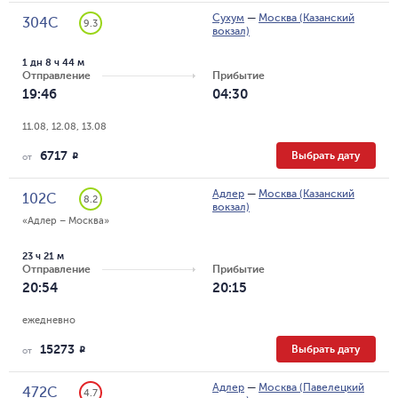
Сухум
—
Москва (Казанский
304С
9.3
вокзал)
1 дн 8 ч 44 м
Отправление
Прибытие
19:46
04:30
11.08, 12.08, 13.08
6717
Выбрать дату
R
от
Адлер
—
Москва (Казанский
102С
8.2
вокзал)
«Адлер – Москва»
23 ч 21 м
Отправление
Прибытие
20:54
20:15
ежедневно
15273
Выбрать дату
R
от
Адлер
—
Москва (Павелецкий
472С
4.7