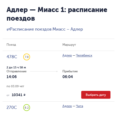
Адлер — Миасс 1: расписание
поездов
⇄
Расписание поездов Миасс – Адлер
Поезд
Маршрут
Адлер
—
Челябинск
478С
7.8
2 дн 15 ч 58 м
Отправление
Прибытие
14:06
06:04
по 03.09 чет
10341
Выбрать дату
R
от
Адлер
—
Чита
270С
8.2