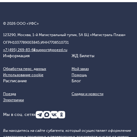
© 2026 ООО «УФС»
123290, Москва, 1-й Магистральный тупик, 5А БЦ «Магистраль Плаза»
ОГРН
1037789003845;
ИНН
7708510731
+7 (495) 269-83-65
support@poezd.ru
Информация
ЖД Билеты
Обработка перс. данных
Мой заказ
Использование cookie
Помощь
Расписание
Блог
Поезда
Скидки и новости
Электрички
Мы в соц. сетях
Вы находитесь на сайте субагента, который осуществляет оформление
электронных проездных и перевозочных документов и услуг от имени