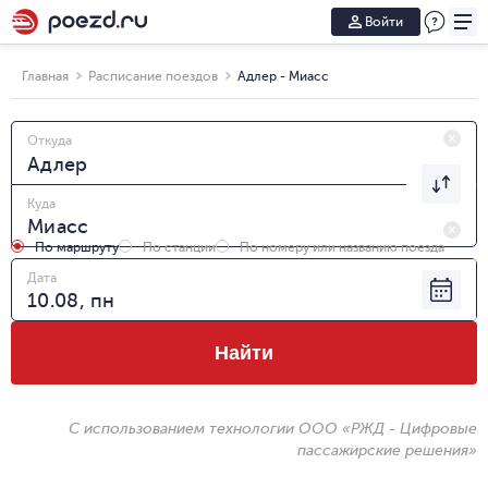
Войти
Главная
Расписание поездов
Адлер - Миасс
Откуда
Куда
По маршруту
По станции
По номеру или названию поезда
Дата
Найти
С использованием технологии ООО «РЖД - Цифровые
пассажирские решения»