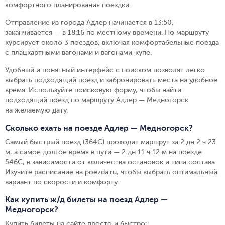
комфортного планирования поездки.
Отправление из города Адлер начинается в 13:50,
заканчивается — в 18:16 по местному времени.
По маршруту
курсирует около 3 поездов, включая комфортабельные поезда
с плацкартными вагонами и вагонами-купе.
Удобный и понятный интерфейс с поиском позволят легко
выбрать подходящий поезд и забронировать места на удобное
время. Используйте поисковую форму, чтобы найти
подходящий поезд по маршруту Адлер — Медногорск
на желаемую дату.
Сколько ехать на поезде Адлер — Медногорск?
Самый быстрый поезд (364С) проходит маршрут за 2 дн 2 ч 23
м, а самое долгое время в пути — 2 дн 11 ч 12 м на поезде
546С, в зависимости от количества остановок и типа состава.
Изучите расписание на poezda.ru, чтобы выбрать оптимальный
вариант по скорости и комфорту.
Как купить ж/д билеты на поезд Адлер —
Медногорск?
Купить билеты на сайте просто и быстро
: