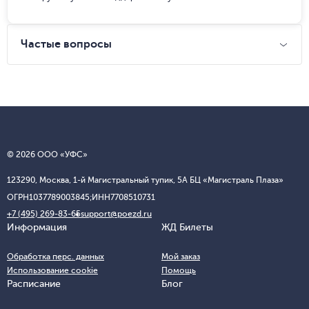
Частые вопросы
© 2026 ООО «УФС»
123290, Москва, 1-й Магистральный тупик, 5А БЦ «Магистраль Плаза»
ОГРН
1037789003845;
ИНН
7708510731
+7 (495) 269-83-65
support@poezd.ru
Информация
ЖД Билеты
Обработка перс. данных
Мой заказ
Использование cookie
Помощь
Расписание
Блог