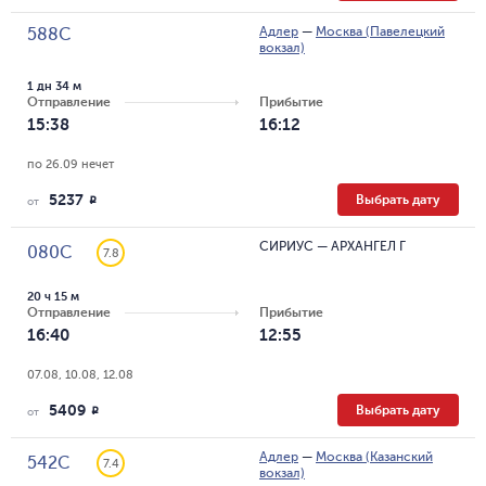
Адлер
—
Москва (Павелецкий
588С
вокзал)
1 дн 34 м
Отправление
Прибытие
15:38
16:12
по 26.09 нечет
5237
Выбрать дату
R
от
СИРИУС
—
АРХАНГЕЛ Г
080С
7.8
20 ч 15 м
Отправление
Прибытие
16:40
12:55
07.08, 10.08, 12.08
5409
Выбрать дату
R
от
Адлер
—
Москва (Казанский
542С
7.4
вокзал)