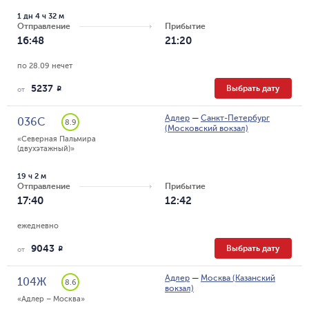
1 дн 4 ч 32 м
Отправление
Прибытие
16:48
21:20
по 28.09 нечет
5237
Выбрать дату
R
от
Адлер
—
Санкт-Петербург
036С
8.9
(Московский вокзал)
«Северная Пальмира 
(двухэтажный)»
19 ч 2 м
Отправление
Прибытие
17:40
12:42
ежедневно
9043
Выбрать дату
R
от
Адлер
—
Москва (Казанский
104Ж
8.6
вокзал)
«Адлер – Москва»