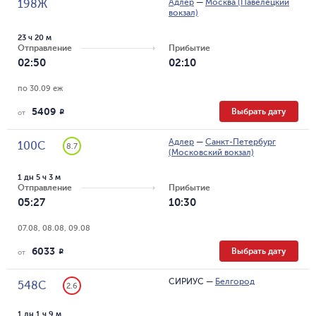
Адлер
—
Москва (Павелецкий
198Ж
вокзал)
23 ч 20 м
Отправление
Прибытие
02:50
02:10
по 30.09 еж
5409
Выбрать дату
R
от
Адлер
—
Санкт-Петербург
100С
8.7
(Московский вокзал)
1 дн 5 ч 3 м
Отправление
Прибытие
05:27
10:30
07.08, 08.08, 09.08
6033
Выбрать дату
R
от
СИРИУС
—
Белгород
548С
2.6
1 дн 1 ч 9 м