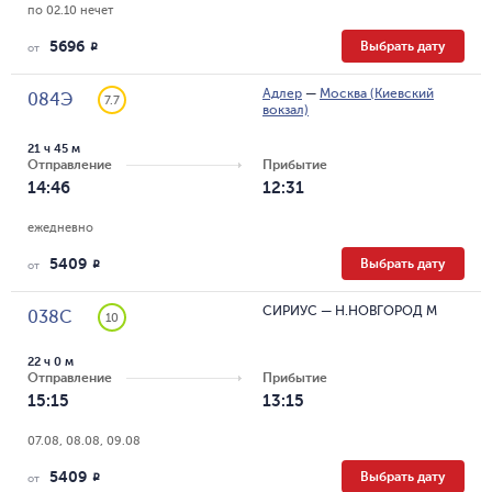
по 02.10 нечет
5696
Выбрать дату
R
от
Адлер
—
Москва (Киевский
084Э
7.7
вокзал)
21 ч 45 м
Отправление
Прибытие
14:46
12:31
ежедневно
5409
Выбрать дату
R
от
СИРИУС
—
Н.НОВГОРОД М
038С
10
22 ч 0 м
Отправление
Прибытие
15:15
13:15
07.08, 08.08, 09.08
5409
Выбрать дату
R
от