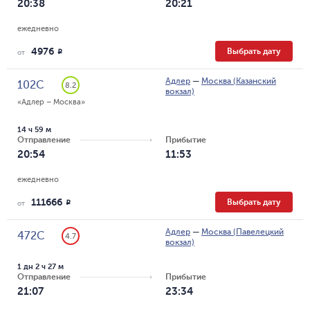
20:38
20:21
ежедневно
4976
Выбрать дату
R
от
Адлер
—
Москва (Казанский
102С
8.2
вокзал)
«Адлер – Москва»
14 ч 59 м
Отправление
Прибытие
20:54
11:53
ежедневно
111666
Выбрать дату
R
от
Адлер
—
Москва (Павелецкий
472С
4.7
вокзал)
1 дн 2 ч 27 м
Отправление
Прибытие
21:07
23:34