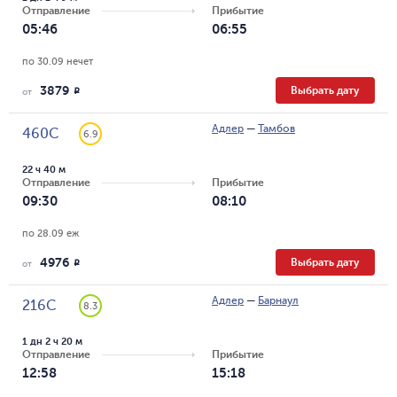
Отправление
Прибытие
05:46
06:55
по 30.09 нечет
3879
Выбрать дату
R
от
Адлер
—
Тамбов
460С
6.9
22 ч 40 м
Отправление
Прибытие
09:30
08:10
по 28.09 еж
4976
Выбрать дату
R
от
Адлер
—
Барнаул
216С
8.3
1 дн 2 ч 20 м
Отправление
Прибытие
12:58
15:18