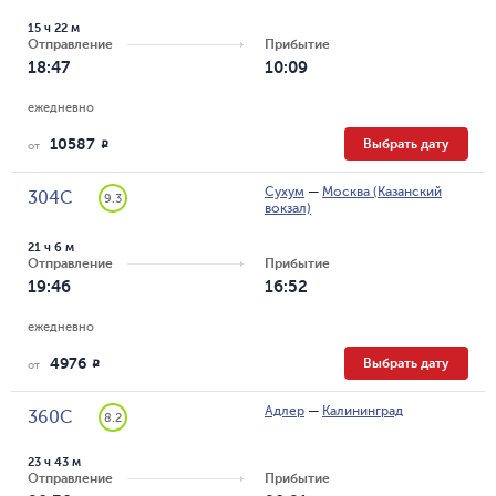
15 ч 22 м
Отправление
Прибытие
18:47
10:09
ежедневно
10587
Выбрать дату
R
от
Сухум
—
Москва (Казанский
304С
9.3
вокзал)
21 ч 6 м
Отправление
Прибытие
19:46
16:52
ежедневно
4976
Выбрать дату
R
от
Адлер
—
Калининград
360С
8.2
23 ч 43 м
Отправление
Прибытие