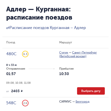
Адлер — Курганная:
расписание поездов
⇄
Расписание поездов Курганная – Адлер
Поезд
Маршрут
Сухум
—
Санкт-Петербург
480С
6.3
(Витебский вокзал)
8 ч 33 м
Отправление
Прибытие
01:57
10:30
09.08, 10.08, 11.08
2403
Выбрать дату
R
от
СИРИУС
—
Белгород
548С
2.6