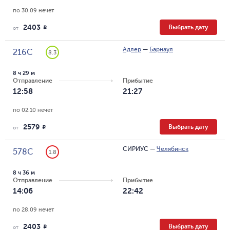
по 30.09 нечет
2403
Выбрать дату
R
от
Адлер
—
Барнаул
216С
8.3
8 ч 29 м
Отправление
Прибытие
12:58
21:27
по 02.10 нечет
2579
Выбрать дату
R
от
СИРИУС
—
Челябинск
578С
1.8
8 ч 36 м
Отправление
Прибытие
14:06
22:42
по 28.09 нечет
2403
Выбрать дату
R
от