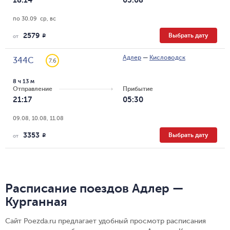
18:14
05:08
по 30.09  ср, вс
2579
Выбрать дату
R
от
Адлер
—
Кисловодск
344С
7.6
8 ч 13 м
Отправление
Прибытие
21:17
05:30
09.08, 10.08, 11.08
3353
Выбрать дату
R
от
Расписание поездов Адлер —
Курганная
Сайт Poezda.ru предлагает удобный просмотр расписания