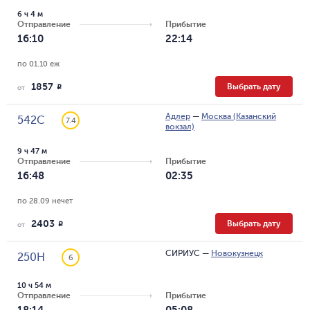
6 ч 4 м
Отправление
Прибытие
16:10
22:14
по 01.10 еж
1857
Выбрать дату
R
от
Адлер
—
Москва (Казанский
542С
7.4
вокзал)
9 ч 47 м
Отправление
Прибытие
16:48
02:35
по 28.09 нечет
2403
Выбрать дату
R
от
СИРИУС
—
Новокузнецк
250Н
6
10 ч 54 м
Отправление
Прибытие