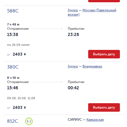
Адлер
—
Москва (Павелецкий
588С
вокзал)
7 ч 48 м
Отправление
Прибытие
15:38
23:26
по 26.09 нечет
2403
Выбрать дату
R
от
Адлер
—
Владикавказ
380С
8 ч 56 м
Отправление
Прибытие
15:46
00:42
09.08, 10.08, 11.08
2403
Выбрать дату
R
от
СИРИУС
—
Кавказская
812С
9.2