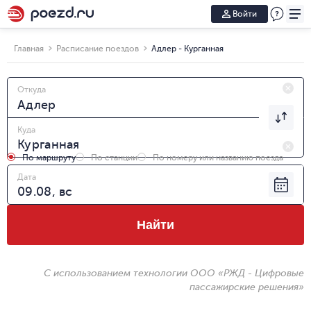
Войти
Главная
Расписание поездов
Адлер - Курганная
Откуда
Куда
По маршруту
По станции
По номеру или названию поезда
Дата
Найти
С использованием технологии ООО «РЖД - Цифровые
пассажирские решения»