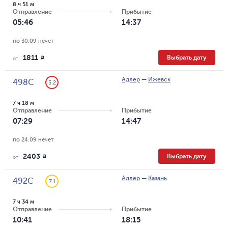
8 ч 51 м
Отправление
Прибытие
05:46
14:37
по 30.09 нечет
1811
Выбрать дату
R
от
Адлер
—
Ижевск
498С
5.2
7 ч 18 м
Отправление
Прибытие
07:29
14:47
по 24.09 нечет
2403
Выбрать дату
R
от
Адлер
—
Казань
492С
7.1
7 ч 34 м
Отправление
Прибытие
10:41
18:15