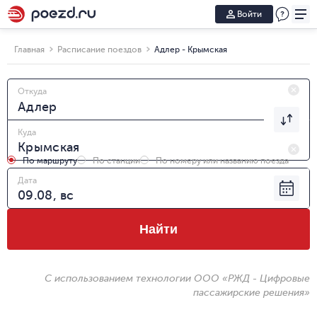
Войти
Главная
Расписание поездов
Адлер - Крымская
Откуда
Куда
По маршруту
По станции
По номеру или названию поезда
Дата
Найти
С использованием технологии ООО «РЖД - Цифровые
пассажирские решения»