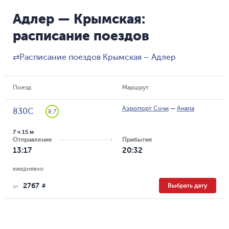
Адлер — Крымская:
расписание поездов
⇄
Расписание поездов Крымская – Адлер
Поезд
Маршрут
Аэропорт Сочи
—
Анапа
830С
8.7
7 ч 15 м
Отправление
Прибытие
13:17
20:32
ежедневно
2767
Выбрать дату
R
от