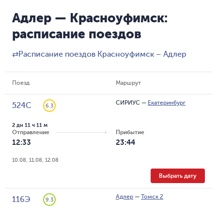
Адлер — Красноуфимск:
расписание поездов
⇄
Расписание поездов Красноуфимск – Адлер
Поезд
Маршрут
СИРИУС
—
Екатеринбург
524С
6.3
2 дн 11 ч 11 м
Отправление
Прибытие
12:33
23:44
10.08, 11.08, 12.08
Выбрать дату
Адлер
—
Томск 2
116Э
9.3