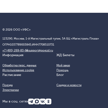
© 2026 ООО «УФС»
123290, Москва, 1-й Магистральный тупик, 5А БЦ «Магистраль Плаза»
ОГРН
1037789003845;
ИНН
7708510731
+7 (495) 269-83-65
support@poezd.ru
Информация
ЖД Билеты
Обработка перс. данных
Мой заказ
Использование cookie
Помощь
Расписание
Блог
Поезда
Скидки и новости
Электрички
Мы в соц. сетях