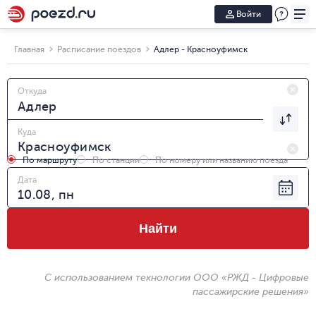
Войти
Главная
Расписание поездов
Адлер - Красноуфимск
Откуда
Куда
По маршруту
По станции
По номеру или названию поезда
Дата
Найти
С использованием технологии ООО «РЖД - Цифровые
пассажирские решения»