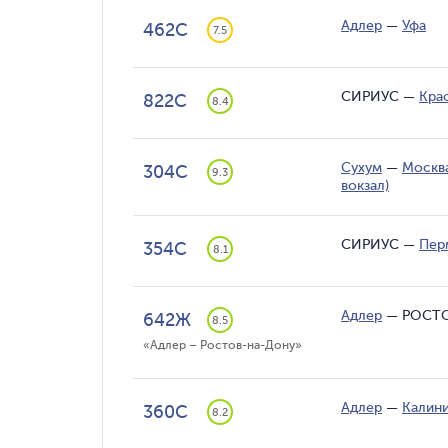
Адлер
—
Уфа
462С
7.5
СИРИУС
—
Кра
822С
8.4
Сухум
—
Москва
304С
9.3
вокзал)
СИРИУС
—
Пер
354С
8.1
Адлер
—
РОСТО
642Ж
8.5
«Адлер – Ростов-на-Дону»
Адлер
—
Калин
360С
8.2