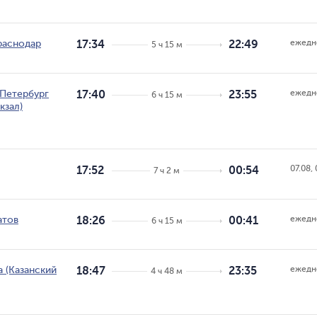
ежедн
раснодар
17:34
22:49
5 ч 15 м
ежедн
Петербург
17:40
23:55
6 ч 15 м
кзал)
07.08, 
17:52
00:54
7 ч 2 м
ежедн
атов
18:26
00:41
6 ч 15 м
ежедн
 (Казанский
18:47
23:35
4 ч 48 м