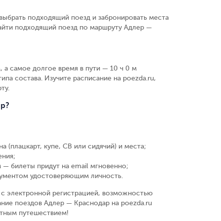
выбрать подходящий поезд и забронировать места
найти подходящий поезд по маршруту Адлер —
 а самое долгое время в пути — 10 ч 0 м
ипа состава. Изучите расписание на poezda.ru,
ту.
ар?
а (плацкарт, купе, СВ или сидячий) и места
;
ения
;
 — билеты придут на email мгновенно
;
кументом удостоверяющим личность
.
у, с электронной регистрацией, возможностью
ние поездов Адлер — Краснодар на poezda.ru
ятным путешествием!