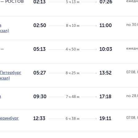
ежедн
—
РОСТОВ
02:13
07:26
5 ч 13 м
по 30.
а
02:50
11:00
8 ч 10 м
кзал)
ежедн
—
05:13
10:03
4 ч 50 м
07.08, 
Петербург
05:27
13:52
8 ч 25 м
кзал)
по 28.
в
09:30
17:18
7 ч 48 м
07.08, 
теринбург
12:33
19:11
6 ч 38 м