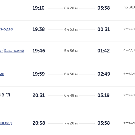
по 30.
19:10
03:38
8 ч 28 м
ежедн
снодар
19:38
00:31
4 ч 53 м
ежедн
 (Казанский
19:46
01:42
5 ч 56 м
ежедн
мь
19:59
02:49
6 ч 50 м
ежедн
В ГЛ
20:31
03:19
6 ч 48 м
ежедн
инград
20:38
03:58
7 ч 20 м