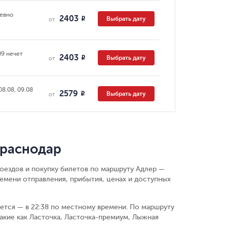
евно
2403
Выбрать дату
R
от
09 нечет
2403
Выбрать дату
R
от
08.08, 09.08
2579
Выбрать дату
R
от
Краснодар
поездов и покупку билетов по маршруту Адлер —
емени отправления, прибытия, ценах и доступных
ается — в 22:38 по местному времени.
По маршруту
акие как Ласточка, Ласточка-премиум, Лыжная