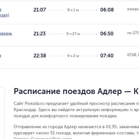
ежедн
а
21:07
06:08
9 ч 1 м
кзал)
по 27.
рахань
21:23
06:50
9 ч 27 м
07.08, 
а
22:38
07:40
9 ч 2 м
Расписание поездов Адлер — 
Сайт Poezda.ru предлагает удобный просмотр расписания 
Краснодар. Здесь вы найдете актуальную информацию о вр
поездах для комфортного планирования поездки.
Отправление из города Адлер начинается в 01:35, заканчив
курсирует около 51 поезда, включая фирменные составы, т