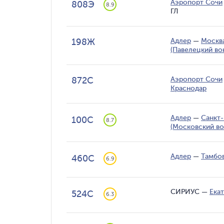
Аэропорт Сочи
808Э
8.9
ГЛ
198Ж
Адлер
—
Москв
(Павелецкий во
872С
Аэропорт Сочи
Краснодар
Адлер
—
Санкт-
100С
8.7
(Московский во
Адлер
—
Тамбо
460С
6.9
СИРИУС
—
Ека
524С
6.3