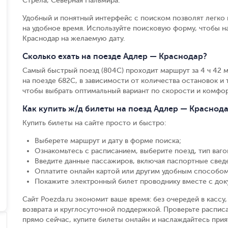
Стрела, Северная Пальмира.
Удобный и понятный интерфейс с поиском позволят легко 
на удобное время. Используйте поисковую форму, чтобы 
Краснодар на желаемую дату.
Сколько ехать на поезде Адлер — Краснодар?
Самый быстрый поезд (804С) проходит маршрут за 4 ч 42 м,
на поезде 682С, в зависимости от количества остановок и т
чтобы выбрать оптимальный вариант по скорости и комфор
Как купить ж/д билеты на поезд Адлер — Краснод
Купить билеты на сайте просто и быстро
:
Выберете маршрут и дату в форме поиска
;
Ознакомьтесь с расписанием, выберите поезд, тип вагон
Введите данные пассажиров, включая паспортные свед
Оплатите онлайн картой или другим удобным способом
Покажите электронный билет проводнику вместе с до
Сайт Poezda.ru экономит ваше время: без очередей в касс
возврата и круглосуточной поддержкой. Проверьте расписа
прямо сейчас, купите билеты онлайн и наслаждайтесь при