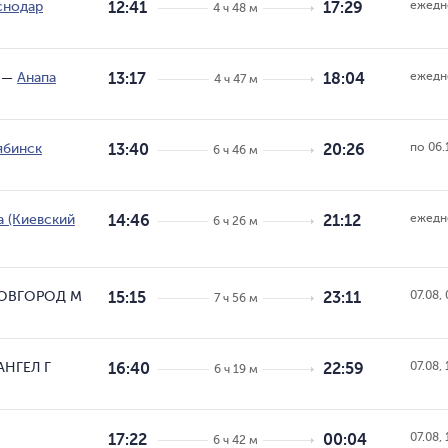
ежедн
снодар
12:41
17:29
4 ч 48 м
ежедн
—
Анапа
13:17
18:04
4 ч 47 м
по 06.
ябинск
13:40
20:26
6 ч 46 м
ежедн
 (Киевский
14:46
21:12
6 ч 26 м
07.08, 
ОВГОРОД М
15:15
23:11
7 ч 56 м
07.08, 
АНГЕЛ Г
16:40
22:59
6 ч 19 м
07.08, 
17:22
00:04
6 ч 42 м