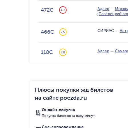
Адлер
—
Москв
472С
4.7
(Павелецкий во
СИРИУС
—
Аст
466С
7.5
Адлер
—
Самар
118С
7.8
Плюсы покупки жд билетов
на сайте poezda.ru
Онлайн-покупка
Покупка билетов за пару минут
Смс-сопровождение