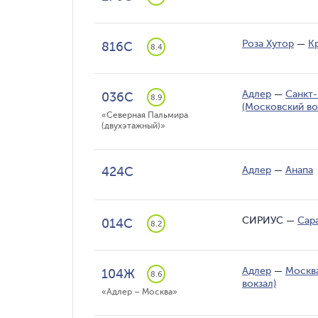
Роза Хутор
—
К
816С
8.4
Адлер
—
Санкт-
036С
8.9
(Московский во
«Северная Пальмира 
(двухэтажный)»
424С
Адлер
—
Анапа
СИРИУС
—
Сар
014С
8.2
Адлер
—
Москва
104Ж
8.6
вокзал)
«Адлер – Москва»