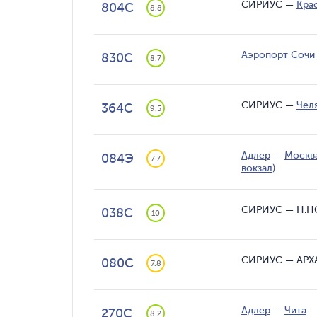
СИРИУС
—
Кра
804С
8.8
Аэропорт Сочи
830С
8.7
СИРИУС
—
Чел
364С
9.5
Адлер
—
Москва
084Э
7.7
вокзал)
СИРИУС
—
Н.Н
038С
10
СИРИУС
—
АРХ
080С
7.8
Адлер
—
Чита
270С
8.2